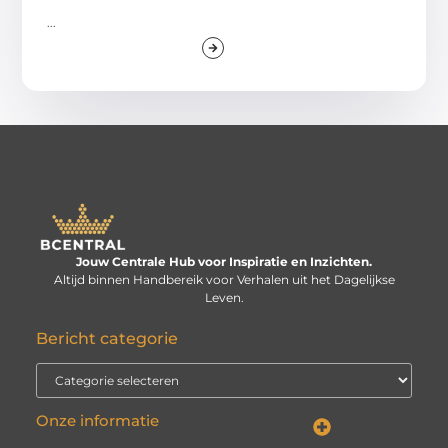
...
Jouw Centrale Hub voor Inspiratie en Inzichten.
Altijd binnen Handbereik voor Verhalen uit het Dagelijkse
Leven.
Bericht categorie
Onze informatie
Linkbuilding kopen: verstandige investering of risico voor je website?
Kan je geld verdienen met een website? De echte vraag is: hoe serieus neem je het?