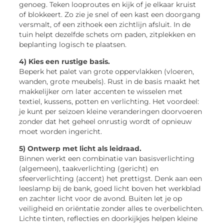
genoeg. Teken looproutes en kijk of je elkaar kruist
of blokkeert. Zo zie je snel of een kast een doorgang
versmalt, of een zithoek een zichtlijn afsluit. In de
tuin helpt dezelfde schets om paden, zitplekken en
beplanting logisch te plaatsen.
4) Kies een rustige basis.
Beperk het palet van grote oppervlakken (vloeren,
wanden, grote meubels). Rust in de basis maakt het
makkelijker om later accenten te wisselen met
textiel, kussens, potten en verlichting. Het voordeel:
je kunt per seizoen kleine veranderingen doorvoeren
zonder dat het geheel onrustig wordt of opnieuw
moet worden ingericht.
5) Ontwerp met licht als leidraad.
Binnen werkt een combinatie van basisverlichting
(algemeen), taakverlichting (gericht) en
sfeerverlichting (accent) het prettigst. Denk aan een
leeslamp bij de bank, goed licht boven het werkblad
en zachter licht voor de avond. Buiten let je op
veiligheid en oriëntatie zonder alles te overbelichten.
Lichte tinten, reflecties en doorkijkjes helpen kleine