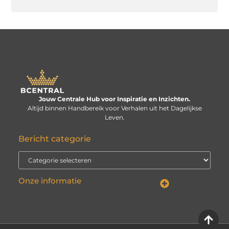
Jouw Centrale Hub voor Inspiratie en Inzichten.
Altijd binnen Handbereik voor Verhalen uit het Dagelijkse
Leven.
Bericht categorie
Onze informatie
Linkbuilding kopen: verstandige investering of risico voor je website?
Kan je geld verdienen met een website? De echte vraag is: hoe serieus neem je het?