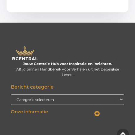
Jouw Centrale Hub voor Inspiratie en Inzichten.
Altijd binnen Handbereik voor Verhalen uit het Dagelijkse
Leven.
Bericht categorie
Onze informatie
Linkbuilding kopen: verstandige investering of risico voor je website?
Kan je geld verdienen met een website? De echte vraag is: hoe serieus neem je het?