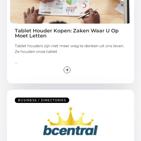
Tablet Houder Kopen: Zaken Waar U Op
Moet Letten
Tablet houders zijn niet meer weg te denken uit ons leven.
Ze houden onze tablet
...
BUSINESS / DIRECTORIES