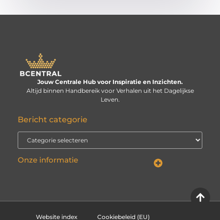
Jouw Centrale Hub voor Inspiratie en Inzichten.
Altijd binnen Handbereik voor Verhalen uit het Dagelijkse
Leven.
Bericht categorie
Onze informatie
Linkbuilding kopen: verstandige investering of risico voor je website?
Kan je geld verdienen met een website? De echte vraag is: hoe serieus neem je het?
Website index
Cookiebeleid (EU)