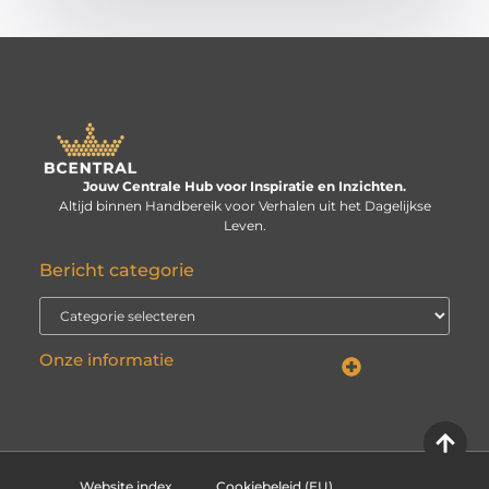
Jouw Centrale Hub voor Inspiratie en Inzichten.
Altijd binnen Handbereik voor Verhalen uit het Dagelijkse
Leven.
Bericht categorie
Onze informatie
Linkbuilding kopen: verstandige investering of risico voor je website?
Kan je geld verdienen met een website? De echte vraag is: hoe serieus neem je het?
Website index
Cookiebeleid (EU)