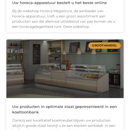
Uw horeca-apparatuur bestelt u het beste online
Bij de webshop Horeca Megastore, dé aanbieder van
horeca-apparatuur, treft u een groot assortiment aan
producten aan die allemaal uitstekend van pas komen als u
een horecagelegenheid runt. Deze webshop
GROOTHANDEL
Uw producten in optimale staat gepresenteerd in een
koeltoonbank
Dankzij een kwalitatief koelmeubel blijven uw producten
altijd in goede staat terwijl u ze aan klanten aanbiedt. In een