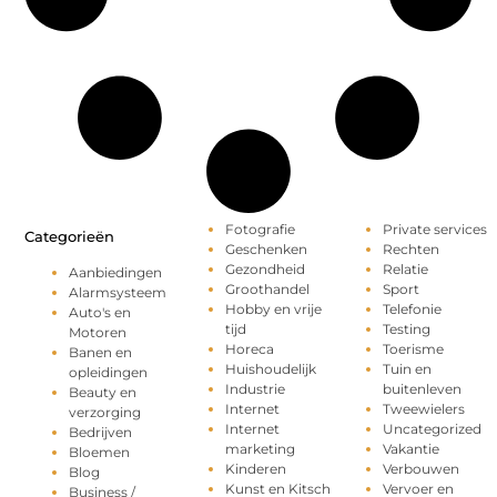
Fotografie
Private services
Categorieën
Geschenken
Rechten
Gezondheid
Relatie
Aanbiedingen
Groothandel
Sport
Alarmsysteem
Hobby en vrije
Telefonie
Auto's en
tijd
Testing
Motoren
Horeca
Toerisme
Banen en
Huishoudelijk
Tuin en
opleidingen
Industrie
buitenleven
Beauty en
Internet
Tweewielers
verzorging
Internet
Uncategorized
Bedrijven
marketing
Vakantie
Bloemen
Kinderen
Verbouwen
Blog
Kunst en Kitsch
Vervoer en
Business /