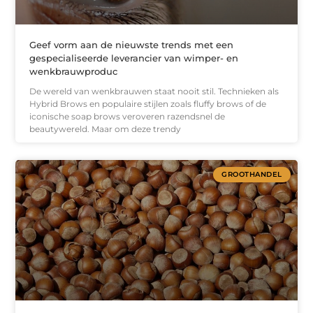
Geef vorm aan de nieuwste trends met een
gespecialiseerde leverancier van wimper- en
wenkbrauwproduc
De wereld van wenkbrauwen staat nooit stil. Technieken als
Hybrid Brows en populaire stijlen zoals fluffy brows of de
iconische soap brows veroveren razendsnel de
beautywereld. Maar om deze trendy
GROOTHANDEL