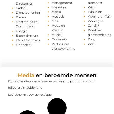
Management
transport
Directories
Marketing
Wijn
Cadeau
Media
Winkelen
Dienstverlening
Meubels
Woning en Tuin
Dieren
MKB
Woningen
Electronica en
Mode en
Zakelijk
Computers
Kleding
Zakelijke
Energie
Muziek
dienstverlening
Entertainment
Onderwijs
Zorg
Eten en drinken
Particuliere
ZZP
Financieel
dienstverlening
Media
en beroemde mensen
Extra attentiewaarde toevoegen aan uw product dankzij
foliedruk in Gelderland
Led scherm voor uw etalage