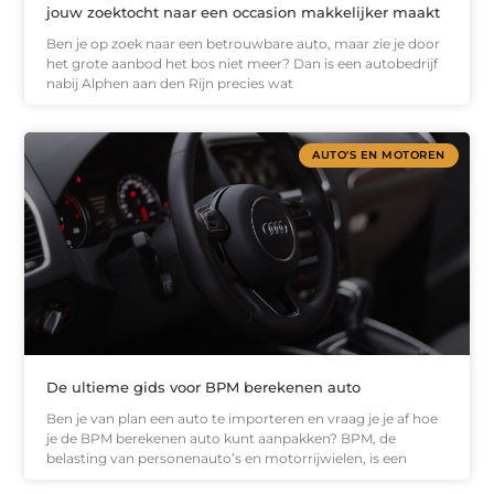
jouw zoektocht naar een occasion makkelijker maakt
Ben je op zoek naar een betrouwbare auto, maar zie je door
het grote aanbod het bos niet meer? Dan is een autobedrijf
nabij Alphen aan den Rijn precies wat
AUTO'S EN MOTOREN
De ultieme gids voor BPM berekenen auto
Ben je van plan een auto te importeren en vraag je je af hoe
je de BPM berekenen auto kunt aanpakken? BPM, de
belasting van personenauto’s en motorrijwielen, is een