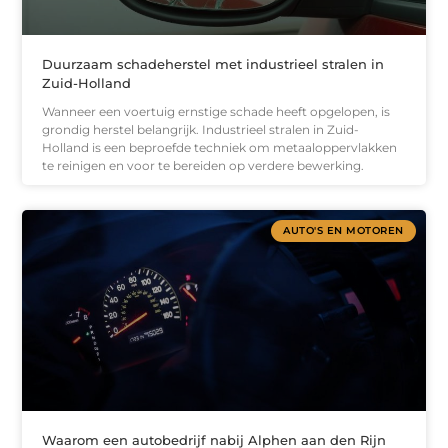
Duurzaam schadeherstel met industrieel stralen in
Zuid-Holland
Wanneer een voertuig ernstige schade heeft opgelopen, is
grondig herstel belangrijk. Industrieel stralen in Zuid-
Holland is een beproefde techniek om metaaloppervlakken
te reinigen en voor te bereiden op verdere bewerking.
AUTO'S EN MOTOREN
Waarom een autobedrijf nabij Alphen aan den Rijn