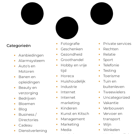
Fotografie
Private services
Categorieën
Geschenken
Rechten
Gezondheid
Relatie
Aanbiedingen
Groothandel
Sport
Alarmsysteem
Hobby en vrije
Telefonie
Auto's en
tijd
Testing
Motoren
Horeca
Toerisme
Banen en
Huishoudelijk
Tuin en
opleidingen
Industrie
buitenleven
Beauty en
Internet
Tweewielers
verzorging
Internet
Uncategorized
Bedrijven
marketing
Vakantie
Bloemen
Kinderen
Verbouwen
Blog
Kunst en Kitsch
Vervoer en
Business /
Management
transport
Directories
Marketing
Wijn
Cadeau
Media
Winkelen
Dienstverlening