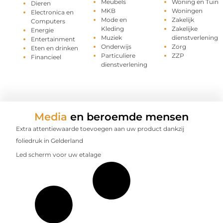
Meubels
Woning en Tuin
Dieren
MKB
Woningen
Electronica en
Mode en
Zakelijk
Computers
Kleding
Zakelijke
Energie
Muziek
dienstverlening
Entertainment
Onderwijs
Zorg
Eten en drinken
Particuliere
ZZP
Financieel
dienstverlening
Media
en beroemde mensen
Extra attentiewaarde toevoegen aan uw product dankzij
foliedruk in Gelderland
Led scherm voor uw etalage