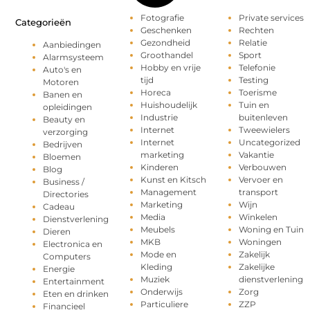
Fotografie
Private services
Categorieën
Geschenken
Rechten
Gezondheid
Relatie
Aanbiedingen
Groothandel
Sport
Alarmsysteem
Hobby en vrije
Telefonie
Auto's en
tijd
Testing
Motoren
Horeca
Toerisme
Banen en
Huishoudelijk
Tuin en
opleidingen
Industrie
buitenleven
Beauty en
Internet
Tweewielers
verzorging
Internet
Uncategorized
Bedrijven
marketing
Vakantie
Bloemen
Kinderen
Verbouwen
Blog
Kunst en Kitsch
Vervoer en
Business /
Management
transport
Directories
Marketing
Wijn
Cadeau
Media
Winkelen
Dienstverlening
Meubels
Woning en Tuin
Dieren
MKB
Woningen
Electronica en
Mode en
Zakelijk
Computers
Kleding
Zakelijke
Energie
Muziek
dienstverlening
Entertainment
Onderwijs
Zorg
Eten en drinken
Particuliere
ZZP
Financieel