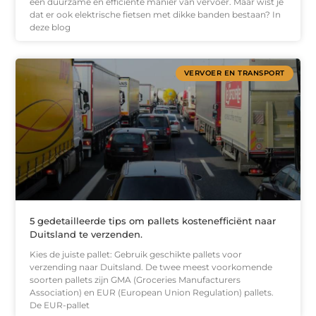
een duurzame en efficiënte manier van vervoer. Maar wist je
dat er ook elektrische fietsen met dikke banden bestaan? In
deze blog
VERVOER EN TRANSPORT
5 gedetailleerde tips om pallets kostenefficiënt naar
Duitsland te verzenden.
Kies de juiste pallet: Gebruik geschikte pallets voor
verzending naar Duitsland. De twee meest voorkomende
soorten pallets zijn GMA (Groceries Manufacturers
Association) en EUR (European Union Regulation) pallets.
De EUR-pallet