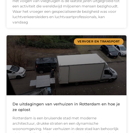
Het volgen van vliegtuigen is de laatste jaren uitgegroeid tot
een activiteit die wereldwijd miljoenen mensen bezighoudt.
Waar het vroeger een gespecialiseerde bezigheid was voor
luchtverkeersleiders en luchtvaartprofessionals, kan
vandaag
VERVOER EN TRANSPORT
De uitdagingen van verhuizen in Rotterdam en hoe je
ze oplost
Rotterdam is een bruisende stad met moderne
architectuur, drukke straten en een dynamische
woonomgeving. Maar verhuizen in deze stad kan behoorlijk