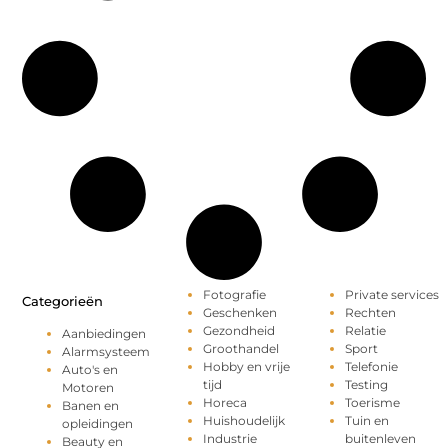
Fotografie
Private services
Categorieën
Geschenken
Rechten
Gezondheid
Relatie
Aanbiedingen
Groothandel
Sport
Alarmsysteem
Hobby en vrije
Telefonie
Auto's en
tijd
Testing
Motoren
Horeca
Toerisme
Banen en
Huishoudelijk
Tuin en
opleidingen
Industrie
buitenleven
Beauty en