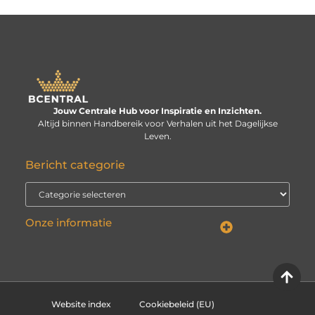
Jouw Centrale Hub voor Inspiratie en Inzichten.
Altijd binnen Handbereik voor Verhalen uit het Dagelijkse
Leven.
Bericht categorie
Onze informatie
Linkbuilding kopen: verstandige investering of risico voor je website?
Kan je geld verdienen met een website? De echte vraag is: hoe serieus neem je het?
Website index
Cookiebeleid (EU)