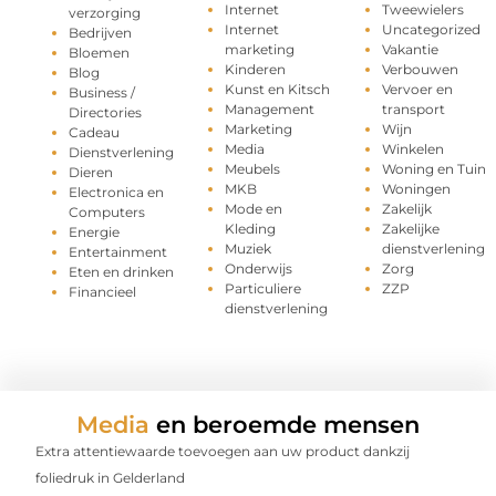
Internet
Tweewielers
verzorging
Internet
Uncategorized
Bedrijven
marketing
Vakantie
Bloemen
Kinderen
Verbouwen
Blog
Kunst en Kitsch
Vervoer en
Business /
Management
transport
Directories
Marketing
Wijn
Cadeau
Media
Winkelen
Dienstverlening
Meubels
Woning en Tuin
Dieren
MKB
Woningen
Electronica en
Mode en
Zakelijk
Computers
Kleding
Zakelijke
Energie
Muziek
dienstverlening
Entertainment
Onderwijs
Zorg
Eten en drinken
Particuliere
ZZP
Financieel
dienstverlening
Media
en beroemde mensen
Extra attentiewaarde toevoegen aan uw product dankzij
foliedruk in Gelderland