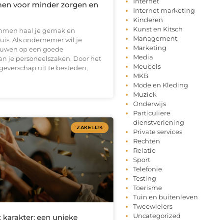
Internet
en voor minder zorgen en
Internet marketing
Kinderen
Kunst en Kitsch
Emmen haal je gemak en
Management
uis. Als ondernemer wil je
Marketing
ouwen op een goede
Media
an je personeelszaken. Door het
Meubels
geverschap uit te besteden,
MKB
Mode en Kleding
Muziek
Onderwijs
Particuliere
dienstverlening
ZAKELIJK
Private services
Rechten
Relatie
Sport
Telefonie
Testing
Toerisme
Tuin en buitenleven
Tweewielers
Uncategorized
 karakter: een unieke