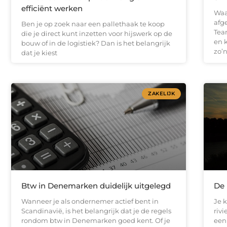
efficiënt werken
Waar
afg
Ben je op zoek naar een pallethaak te koop
Team
die je direct kunt inzetten voor hijswerk op de
en 
bouw of in de logistiek? Dan is het belangrijk
zo’
dat je kiest
ZAKELIJK
Btw in Denemarken duidelijk uitgelegd
De 
Wanneer je als ondernemer actief bent in
Je 
Scandinavië, is het belangrijk dat je de regels
rivi
rondom btw in Denemarken goed kent. Of je
een