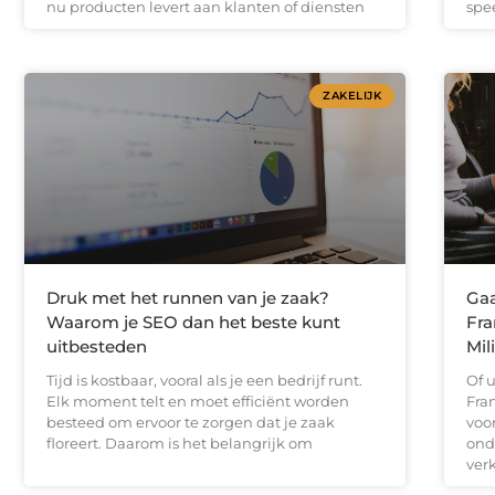
nu producten levert aan klanten of diensten
spe
ZAKELIJK
Druk met het runnen van je zaak?
Gaa
Waarom je SEO dan het beste kunt
Fra
uitbesteden
Mil
Tijd is kostbaar, vooral als je een bedrijf runt.
Of u
Elk moment telt en moet efficiënt worden
Fran
besteed om ervoor te zorgen dat je zaak
voor
floreert. Daarom is het belangrijk om
ond
ver