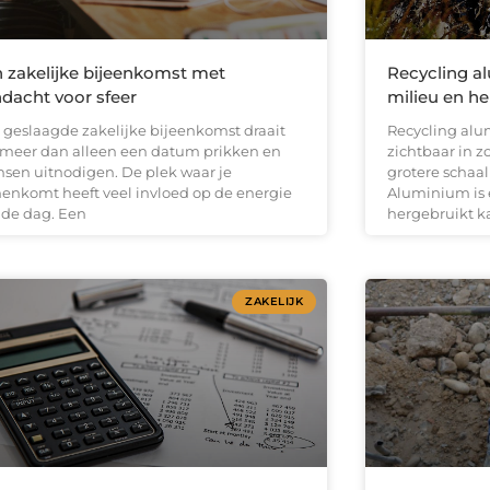
 zakelijke bijeenkomst met
Recycling a
dacht voor sfeer
milieu en h
 geslaagde zakelijke bijeenkomst draait
Recycling alu
meer dan alleen een datum prikken en
zichtbaar in z
sen uitnodigen. De plek waar je
grotere schaal
enkomt heeft veel invloed op de energie
Aluminium is 
 de dag. Een
hergebruikt k
ZAKELIJK