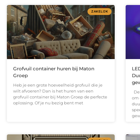
ZAKELIJK
Grofvuil container huren bij Maton
LED
Groep
Duu
gew
Heb je een grote hoeveelheid grofvuil die je
wilt afvoeren? Dan is het huren van een
De 
grofvuil container bij Maton Groep de perfecte
om 
oplossing. Of je nu bezig bent met
duu
spee
gew