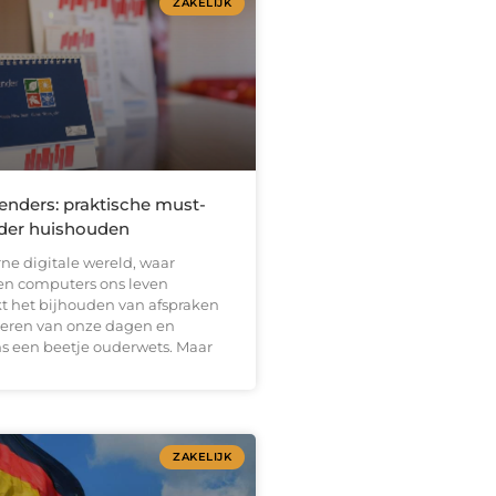
ZAKELIJK
enders: praktische must-
eder huishouden
ne digitale wereld, waar
en computers ons leven
kt het bijhouden van afspraken
seren van onze dagen en
 een beetje ouderwets. Maar
ZAKELIJK