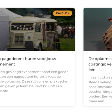
ZAKELIJK
 pagodetent huren voor jouw
De opkomst
enement
coatings: Ve
één
 een geslaagd evenement hoort een goede
t, en een pagodetent huren is vaak de
In een tijd w
le oplossing. Deze stijlvolle en praktische
steeds belangr
en geven je feest, beurs of bruiloft een
naar innovati
gante
bescherming a
bieden. Eén va
meer aan