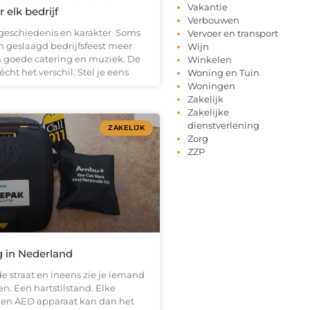
Vakantie
 elk bedrijf
Verbouwen
geschiedenis en karakter Soms
Vervoer en transport
n geslaagd bedrijfsfeest meer
Wijn
 goede catering en muziek. De
Winkelen
cht het verschil. Stel je eens
Woning en Tuin
Woningen
Zakelijk
Zakelijke
dienstverlening
ZAKELIJK
Zorg
ZZP
 in Nederland
de straat en ineens zie je iemand
en. Een hartstilstand. Elke
 Een AED apparaat kan dan het