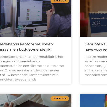
ZAKELIJK
eedehands kantoormeubelen:
Geprinte kal
rzaam en budgetvriendelijk
have voor i
de zoektocht naar kantoormeubilair is het
In onze moder
rwegen van tweedehands
smartphones 
toormeubelen een slimme en duurzame
beheersen, lij
ze. Of u nu een startende ondernemer
en het organi
t of uw bestaande kantoorruimte wilt
maanden soms
inrichten, tweedehands
ZAKELIJK