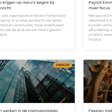
p krijgen op risico’s begint bij
Payroll Emm
rzicht
meer focus
r veel organisaties is het een herkenbare
Met payroll 
aging: er is volop aandacht voor groei,
zekerheid in h
liteit en continuïteit, maar ondertussen
kunnen vertr
mt ook de druk toe om risico’s goed in
afhandeling v
ld te
juridisch werk
houd jij
ZAKELIJK
m werken in de metropoolregio
Feesten met