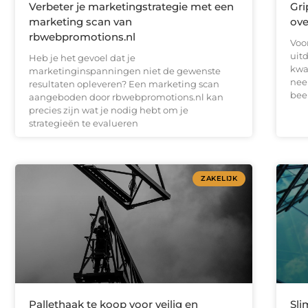
Verbeter je marketingstrategie met een
Gri
marketing scan van
ove
rbwebpromotions.nl
Voo
uitd
Heb je het gevoel dat je
kwa
marketinginspanningen niet de gewenste
nee
resultaten opleveren? Een marketing scan
bee
aangeboden door rbwebpromotions.nl kan
precies zijn wat je nodig hebt om je
strategieën te evalueren
ZAKELIJK
Pallethaak te koop voor veilig en
Sli