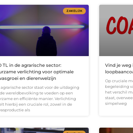
ZAKELIJK
 TL in de agrarische sector:
Vind je weg 
rzame verlichting voor optimale
loopbaancoa
asgroei en dierenwelzijn
Op cruciale m
begeleiding v
agrarische sector staat voor de uitdaging
het verschil m
de wereldbevolking te voeden op een
staat, overwee
rzame en efficiënte manier. Verlichting
simpelweg
lt hierbij een cruciale rol, zowel in de
asproductie als