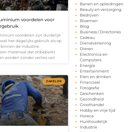
Banen en opleidingen
Beauty en verzorging
Bedrijven
luminium voordelen voor
Bloemen
ergebruik
Blog
Business / Directories
minium voordelen zijn duidelijk
Cadeau
owel het dagelijks gebruik als op
Dienstverlening
 binnen de industrie.
Dieren
een materiaal dat onbeperkt
Electronica en
an worden zonder verlies van
Computers
Energie
Entertainment
Eten en drinken
ZAKELIJK
Financieel
Fotografie
Geschenken
Gezondheid
Groothandel
Hobby en vrije tijd
Horeca
Huishoudelijk
Industrie