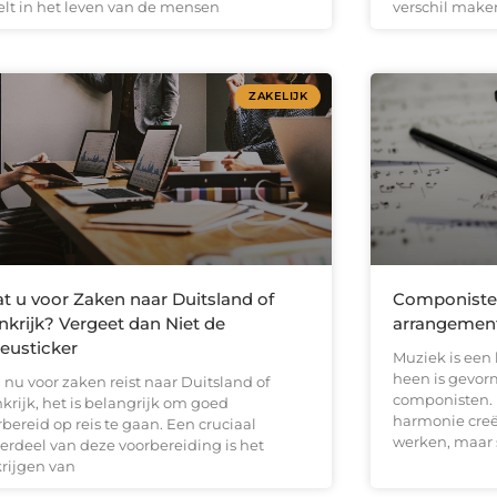
elt in het leven van de mensen
verschil make
ZAKELIJK
t u voor Zaken naar Duitsland of
Componiste
nkrijk? Vergeet dan Niet de
arrangemen
ieusticker
Muziek is een
heen is gevor
 nu voor zaken reist naar Duitsland of
componisten. 
krijk, het is belangrijk om goed
harmonie creër
bereid op reis te gaan. Een cruciaal
werken, maar 
erdeel van deze voorbereiding is het
krijgen van