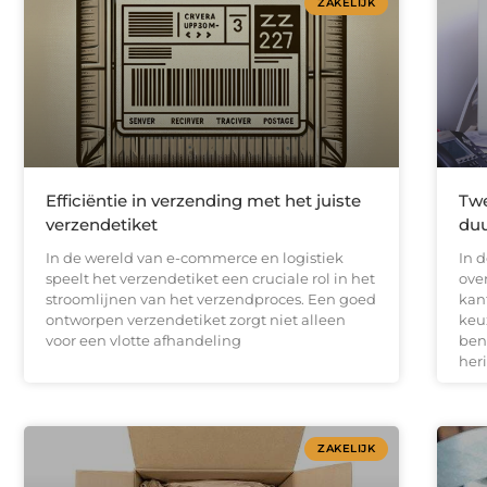
ZAKELIJK
Efficiëntie in verzending met het juiste
Tw
verzendetiket
duu
In de wereld van e-commerce en logistiek
In 
speelt het verzendetiket een cruciale rol in het
ove
stroomlijnen van het verzendproces. Een goed
kan
ontworpen verzendetiket zorgt niet alleen
keu
voor een vlotte afhandeling
ben
her
ZAKELIJK