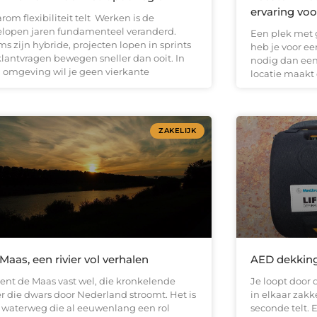
ervaring voor
om flexibiliteit telt Werken is de
elopen jaren fundamenteel veranderd.
Een plek met 
s zijn hybride, projecten lopen in sprints
heb je voor ee
klantvragen bewegen sneller dan ooit. In
nodig dan een
n omgeving wil je geen vierkante
locatie maakt é
ZAKELIJK
Maas, een rivier vol verhalen
AED dekking
kent de Maas vast wel, die kronkelende
Je loopt door 
er die dwars door Nederland stroomt. Het is
in elkaar zakk
 waterweg die al eeuwenlang een rol
seconde telt.