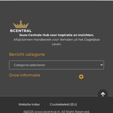
Jouw Centrale Hub voor Inspiratie en Inzichten.
Altijd binnen Handbereik voor Verhalen uit het Dagelijkse
Leven.
Bericht categorie
Onze informatie
Linkbuilding kopen: verstandige investering of risico voor je website?
Kan je geld verdienen met een website? De echte vraag is: hoe serieus neem je het?
Website index
Cookiebeleid (EU)
@2025 www.bcentral.nl. All Right Reserved.