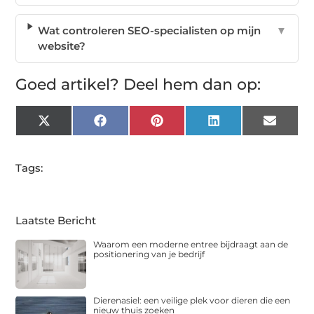
Wat controleren SEO-specialisten op mijn
▼
website?
Goed artikel? Deel hem dan op:
X
Facebook
Pinterest
LinkedIn
Email
(Twitter)
Tags:
Laatste Bericht
Waarom een moderne entree bijdraagt aan de
positionering van je bedrijf
Dierenasiel: een veilige plek voor dieren die een
nieuw thuis zoeken