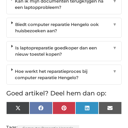
Kan ik mijn documenten terugkrijgen na
▼
een laptopprobleem?
Biedt computer reparatie Hengelo ook
▼
huisbezoeken aan?
Is laptopreparatie goedkoper dan een
▼
nieuw toestel kopen?
Hoe werkt het reparatieproces bij
▼
computer reparatie Hengelo?
Goed artikel? Deel hem dan op:
X
Facebook
Pinterest
LinkedIn
Email
(Twitter)
Tags: