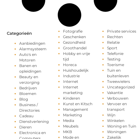
Fotografie
Private services
Categorieën
Geschenken
Rechten
Gezondheid
Relatie
Aanbiedingen
Groothandel
Sport
Alarmsysteem
Hobby en vrije
Telefonie
Auto's en
tijd
Testing
Motoren
Horeca
Toerisme
Banen en
Huishoudelijk
Tuin en
opleidingen
Industrie
buitenleven
Beauty en
Internet
Tweewielers
verzorging
Internet
Uncategorized
Bedrijven
marketing
Vakantie
Bloemen
Kinderen
Verbouwen
Blog
Kunst en Kitsch
Vervoer en
Business /
Management
transport
Directories
Marketing
Wijn
Cadeau
Media
Winkelen
Dienstverlening
Meubels
Woning en Tuin
Dieren
MKB
Woningen
Electronica en
Mode en
Zakelijk
Computers