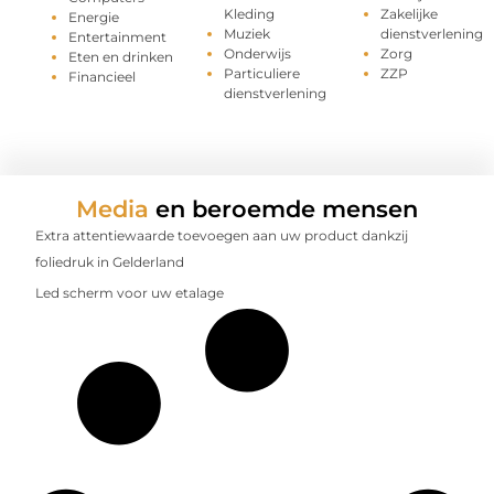
Kleding
Zakelijke
Energie
Muziek
dienstverlening
Entertainment
Onderwijs
Zorg
Eten en drinken
Particuliere
ZZP
Financieel
dienstverlening
Media
en beroemde mensen
Extra attentiewaarde toevoegen aan uw product dankzij
foliedruk in Gelderland
Led scherm voor uw etalage