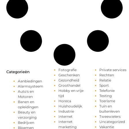
Fotografie
Private services
Categorieën
Geschenken
Rechten
Gezondheid
Relatie
Aanbiedingen
Groothandel
Sport
Alarmsysteem
Hobby en vrije
Telefonie
Auto's en
tijd
Testing
Motoren
Horeca
Toerisme
Banen en
Huishoudelijk
Tuin en
opleidingen
Industrie
buitenleven
Beauty en
Internet
Tweewielers
verzorging
Internet
Uncategorized
Bedrijven
marketing
Vakantie
Bloemen