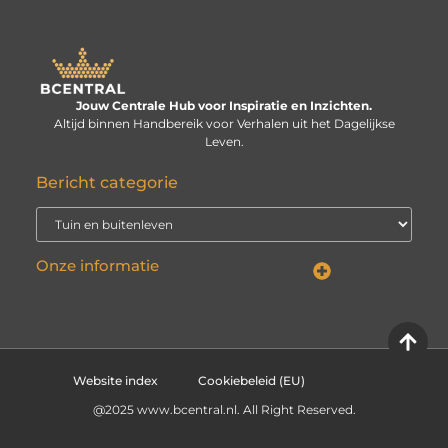
Jouw Centrale Hub voor Inspiratie en Inzichten.
Altijd binnen Handbereik voor Verhalen uit het Dagelijkse
Leven.
Bericht categorie
Onze informatie
Linkbuilding kopen: verstandige investering of risico voor je website?
Kan je geld verdienen met een website? De echte vraag is: hoe serieus neem je het?
Website index
Cookiebeleid (EU)
@2025 www.bcentral.nl. All Right Reserved.