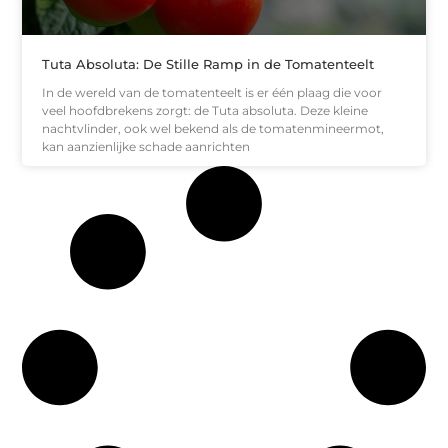
Tuta Absoluta: De Stille Ramp in de Tomatenteelt
In de wereld van de tomatenteelt is er één plaag die voor
veel hoofdbrekens zorgt: de Tuta absoluta. Deze kleine
nachtvlinder, ook wel bekend als de tomatenmineermot,
kan aanzienlijke schade aanrichten