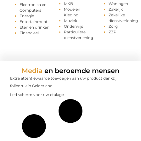
MKB
Woningen
Electronica en
Mode en
Zakelijk
Computers
Kleding
Zakelijke
Energie
Muziek
dienstverlening
Entertainment
Onderwijs
Zorg
Eten en drinken
Particuliere
ZZP
Financieel
dienstverlening
Media
en beroemde mensen
Extra attentiewaarde toevoegen aan uw product dankzij
foliedruk in Gelderland
Led scherm voor uw etalage