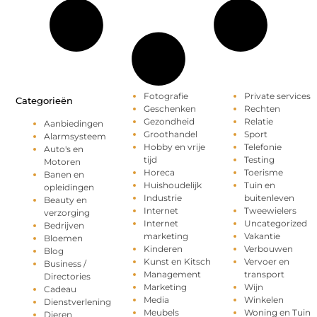
Fotografie
Private services
Categorieën
Geschenken
Rechten
Gezondheid
Relatie
Aanbiedingen
Groothandel
Sport
Alarmsysteem
Hobby en vrije
Telefonie
Auto's en
tijd
Testing
Motoren
Horeca
Toerisme
Banen en
Huishoudelijk
Tuin en
opleidingen
Industrie
buitenleven
Beauty en
Internet
Tweewielers
verzorging
Internet
Uncategorized
Bedrijven
marketing
Vakantie
Bloemen
Kinderen
Verbouwen
Blog
Kunst en Kitsch
Vervoer en
Business /
Management
transport
Directories
Marketing
Wijn
Cadeau
Media
Winkelen
Dienstverlening
Meubels
Woning en Tuin
Dieren