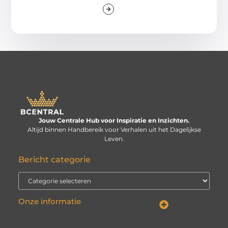
Jouw Centrale Hub voor Inspiratie en Inzichten.
Altijd binnen Handbereik voor Verhalen uit het Dagelijkse
Leven.
Bericht categorie
Onze informatie
Linkbuilding kopen: verstandige investering of risico voor je website?
Kan je geld verdienen met een website? De echte vraag is: hoe serieus neem je het?