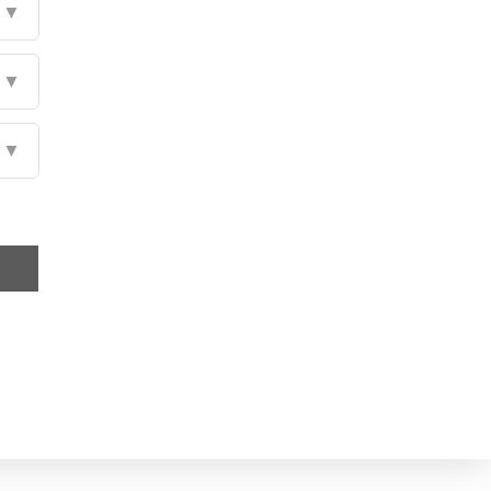
▼
▼
▼