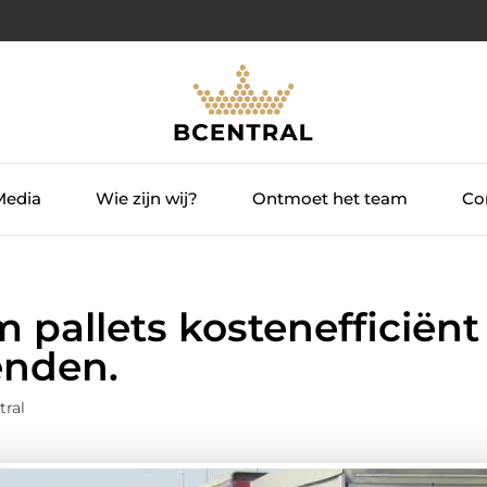
Media
Wie zijn wij?
Ontmoet het team
Con
m pallets kostenefficiënt
enden.
tral