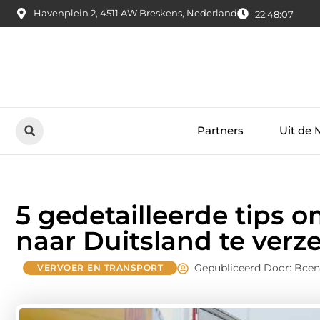
Havenplein 2, 4511 AW Breskens, Nederland
22:48:08
Partners
Uit de 
5 gedetailleerde tips o
naar Duitsland te verz
Gepubliceerd Door: Bcen
VERVOER EN TRANSPORT