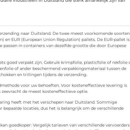
aire industrieën in Duitsland die sterk afhankelijk zijn van
or verzending naar Duitsland. De twee meest voorkomende soorten
n) en EUR (European Union Regulation) pallets. De EUR-pallet is
passen in containers van dezelfde grootte die door Europese
ts goed verpakt zijn. Gebruik krimpfolie, plasticfolie of rekfolie
oppenfolie of ander beschermend verpakkingsmateriaal tussen de
hokken en trillingen tijdens de verzending.
ndmethode voor uw behoeften. Voor kosteneffectieve levering is
s zeevracht de meest kosteneffectieve optie.
ervaring heeft met het verschepen naar Duitsland. Sommige
r bepaalde locaties, dus het is belangrijk om de verschillende
kan goedkoper: Vergelijk tarieven van verschillende vervoerders