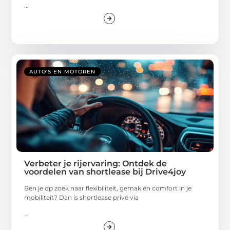
...
AUTO'S EN MOTOREN
Verbeter je rijervaring: Ontdek de
voordelen van shortlease bij Drive4joy
Ben je op zoek naar flexibiliteit, gemak én comfort in je
mobiliteit? Dan is shortlease privé via
...