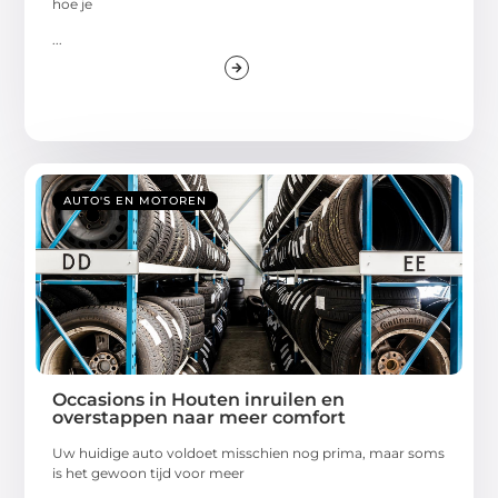
hoe je
...
AUTO'S EN MOTOREN
Occasions in Houten inruilen en
overstappen naar meer comfort
Uw huidige auto voldoet misschien nog prima, maar soms
is het gewoon tijd voor meer