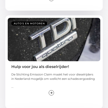
AUTO'S EN MOTOREN
Hulp voor jou als dieselrijder!
De Stichting Emission Claim maakt het voor dieselrijders
in Nederland mogelijk om wellicht een schadevergoeding
...