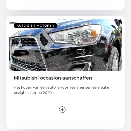
AUTO'S EN MOTOREN
Mitsubishi occasion aanschaffen
Het kopen van een auto is voor veel mensen een leuke
bezigheid. Anno 2020 is
...