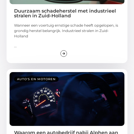
Duurzaam schadeherstel met industrieel
stralen in Zuid-Holland
Wanneer een voertuig ernstige schade heeft opgelopen, is
grondig herstel belangrijk. Industrieel stralen in Zuid-
Holland
...
AUTO'S EN MOTOREN
Waarom een autobedrijf nabij Alphen aan