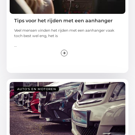
Tips voor het rijden met een aanhanger
Veel mensen vinden het rijden met een aanhanger vaak
toch best wel eng, het is
...
AUTO'S EN MOTOREN