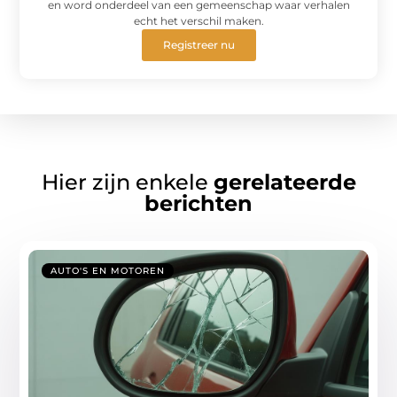
en word onderdeel van een gemeenschap waar verhalen
echt het verschil maken.
Registreer nu
Hier zijn enkele
gerelateerde
berichten
AUTO'S EN MOTOREN