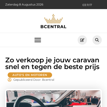
Zaterdag 8 Augustus 2026
03:11:19
Zo verkoop je jouw caravan
snel en tegen de beste prijs
AUTO'S EN MOTOREN
Gepubliceerd Door: Bcentral