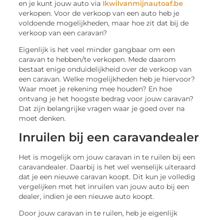
en je kunt jouw auto via
Ikwilvanmijnautoaf.be
verkopen. Voor de verkoop van een auto heb je
voldoende mogelijkheden, maar hoe zit dat bij de
verkoop van een caravan?
Eigenlijk is het veel minder gangbaar om een
caravan te hebben/te verkopen. Mede daarom
bestaat enige onduidelijkheid over de verkoop van
een caravan. Welke mogelijkheden heb je hiervoor?
Waar moet je rekening mee houden? En hoe
ontvang je het hoogste bedrag voor jouw caravan?
Dat zijn belangrijke vragen waar je goed over na
moet denken.
Inruilen bij een caravandealer
Het is mogelijk om jouw caravan in te ruilen bij een
caravandealer. Daarbij is het wel wenselijk uiteraard
dat je een nieuwe caravan koopt. Dit kun je volledig
vergelijken met het inruilen van jouw auto bij een
dealer, indien je een nieuwe auto koopt.
Door jouw caravan in te ruilen, heb je eigenlijk