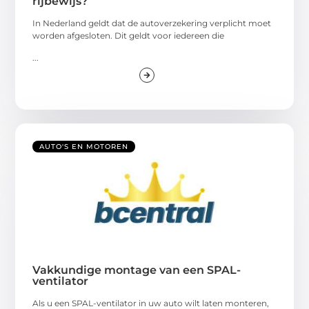
rijbewijs?
In Nederland geldt dat de autoverzekering verplicht moet
worden afgesloten. Dit geldt voor iedereen die
...
AUTO'S EN MOTOREN
Vakkundige montage van een SPAL-
ventilator
Als u een SPAL-ventilator in uw auto wilt laten monteren,