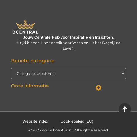
Jouw Centrale Hub voor Inspiratie en Inzichten.
Altijd binnen Handbereik voor Verhalen uit het Dagelijkse
Leven.
Bericht categorie
Onze informatie
Linkbuilding kopen: verstandige investering of risico voor je website?
Kan je geld verdienen met een website? De echte vraag is: hoe serieus neem je het?
Website index
Cookiebeleid (EU)
@2025 www.bcentral.nl. All Right Reserved.