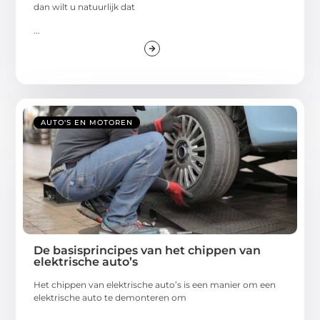
dan wilt u natuurlijk dat
...
AUTO'S EN MOTOREN
De basisprincipes van het chippen van
elektrische auto’s
Het chippen van elektrische auto’s is een manier om een
elektrische auto te demonteren om