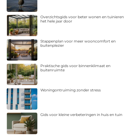
Overzichtsgids voor beter wonen en tuinieren
het hele jaar door
Stappenplan voor meer wooncomfort en
buitenplezier
Praktische gids voor binnenklimaat en
buitenruimte
Woningontruiming zonder stress
Gids voor kleine verbeteringen in huis en tuin