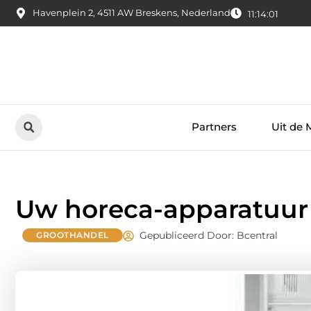
Havenplein 2, 4511 AW Breskens, Nederland
11:14:02
Partners
Uit de 
Uw horeca-apparatuur b
Gepubliceerd Door: Bcentral
GROOTHANDEL