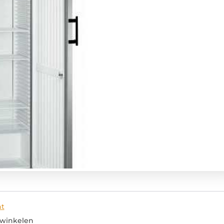
nt
 winkelen