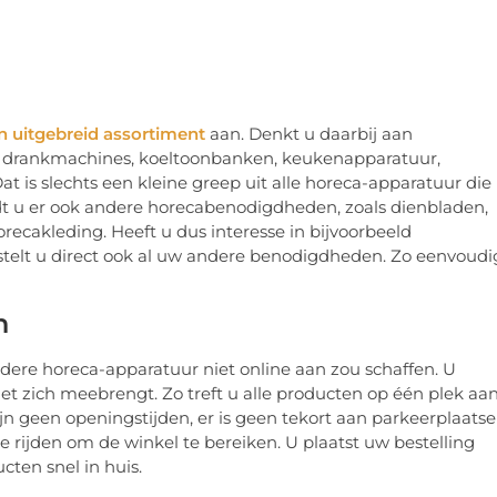
en uitgebreid assortiment
aan. Denkt u daarbij aan
 drankmachines, koeltoonbanken, keukenapparatuur,
 is slechts een kleine greep uit alle horeca-apparatuur die
dt u er ook andere horecabenodigdheden, zoals dienbladen,
orecakleding. Heeft u dus interesse in bijvoorbeeld
telt u direct ook al uw andere benodigdheden. Zo eenvoudi
n
ere horeca-apparatuur niet online aan zou schaffen. U
met zich meebrengt. Zo treft u alle producten op één plek aa
zijn geen openingstijden, er is geen tekort aan parkeerplaatse
s te rijden om de winkel te bereiken. U plaatst uw bestelling
ten snel in huis.