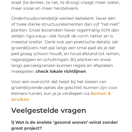
staat (te donker, te nat, te droog) vraagt meer water,
meer snoei en meer herstelwerk.
Onderhoudsvriendelijk werken betekent: liever één
of twee sterke structuurelementen dan vijf “net-niet”
planten. Snoei bovendien liever regelmatig licht dan
zelden rigoureus—dat houdt de vorm netter en is
meestal sneller. Denk ook aan praktische details: zet
groenblijvers niet pal langs een smal pad als je dat
pad graag schoon houdt, en houd afstand tot ramen,
regenpijpen en schuttingen. Bij planten en snoei
langs perceelgrenzen kunnen regels en afspraken
meespelen:
check lokale richtlijnen
.
Voor een overzicht dat helpt bij het kiezen van
groenblijvende opties die geschikt kunnen zijn voor
kleinere tuinen, kun je je verdiepen via
Bomen &
struiken
.
Veelgestelde vragen
1) Wat is de snelste ‘gezond wonen’-winst zonder
groot project?