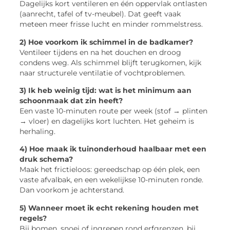
Dagelijks kort ventileren en één oppervlak ontlasten
(aanrecht, tafel of tv-meubel). Dat geeft vaak
meteen meer frisse lucht en minder rommelstress.
2) Hoe voorkom ik schimmel in de badkamer?
Ventileer tijdens en na het douchen en droog
condens weg. Als schimmel blijft terugkomen, kijk
naar structurele ventilatie of vochtproblemen.
3) Ik heb weinig tijd: wat is het minimum aan
schoonmaak dat zin heeft?
Een vaste 10-minuten route per week (stof → plinten
→ vloer) en dagelijks kort luchten. Het geheim is
herhaling.
4) Hoe maak ik tuinonderhoud haalbaar met een
druk schema?
Maak het frictieloos: gereedschap op één plek, een
vaste afvalbak, en een wekelijkse 10-minuten ronde.
Dan voorkom je achterstand.
5) Wanneer moet ik echt rekening houden met
regels?
Bij bomen, snoei of ingrepen rond erfgrenzen, bij