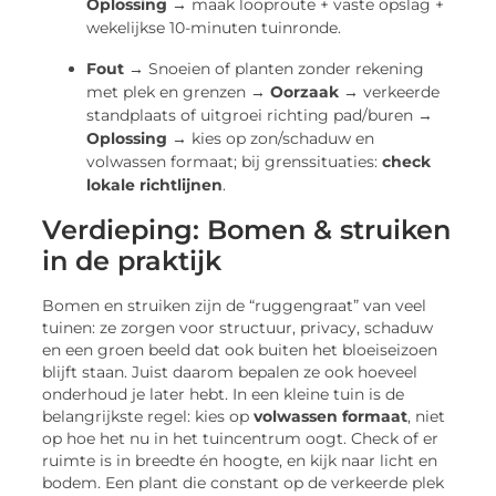
Oplossing →
maak looproute + vaste opslag +
wekelijkse 10-minuten tuinronde.
Fout →
Snoeien of planten zonder rekening
met plek en grenzen →
Oorzaak →
verkeerde
standplaats of uitgroei richting pad/buren →
Oplossing →
kies op zon/schaduw en
volwassen formaat; bij grenssituaties:
check
lokale richtlijnen
.
Verdieping: Bomen & struiken
in de praktijk
Bomen en struiken zijn de “ruggengraat” van veel
tuinen: ze zorgen voor structuur, privacy, schaduw
en een groen beeld dat ook buiten het bloeiseizoen
blijft staan. Juist daarom bepalen ze ook hoeveel
onderhoud je later hebt. In een kleine tuin is de
belangrijkste regel: kies op
volwassen formaat
, niet
op hoe het nu in het tuincentrum oogt. Check of er
ruimte is in breedte én hoogte, en kijk naar licht en
bodem. Een plant die constant op de verkeerde plek