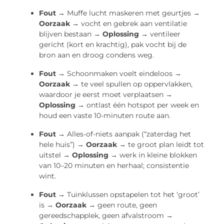
Fout →
Muffe lucht maskeren met geurtjes →
Oorzaak →
vocht en gebrek aan ventilatie
blijven bestaan →
Oplossing →
ventileer
gericht (kort en krachtig), pak vocht bij de
bron aan en droog condens weg.
Fout →
Schoonmaken voelt eindeloos →
Oorzaak →
te veel spullen op oppervlakken,
waardoor je eerst moet verplaatsen →
Oplossing →
ontlast één hotspot per week en
houd een vaste 10-minuten route aan.
Fout →
Alles-of-niets aanpak (“zaterdag het
hele huis”) →
Oorzaak →
te groot plan leidt tot
uitstel →
Oplossing →
werk in kleine blokken
van 10–20 minuten en herhaal; consistentie
wint.
Fout →
Tuinklussen opstapelen tot het ‘groot’
is →
Oorzaak →
geen route, geen
gereedschapplek, geen afvalstroom →