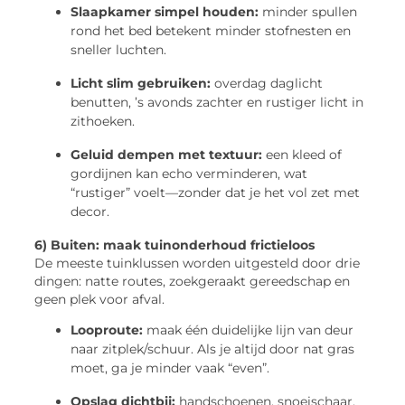
Slaapkamer simpel houden:
minder spullen
rond het bed betekent minder stofnesten en
sneller luchten.
Licht slim gebruiken:
overdag daglicht
benutten, ’s avonds zachter en rustiger licht in
zithoeken.
Geluid dempen met textuur:
een kleed of
gordijnen kan echo verminderen, wat
“rustiger” voelt—zonder dat je het vol zet met
decor.
6) Buiten: maak tuinonderhoud frictieloos
De meeste tuinklussen worden uitgesteld door drie
dingen: natte routes, zoekgeraakt gereedschap en
geen plek voor afval.
Looproute:
maak één duidelijke lijn van deur
naar zitplek/schuur. Als je altijd door nat gras
moet, ga je minder vaak “even”.
Opslag dichtbij:
handschoenen, snoeischaar,