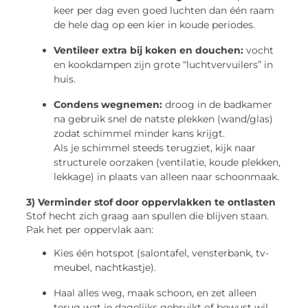
keer per dag even goed luchten dan één raam
de hele dag op een kier in koude periodes.
Ventileer extra bij koken en douchen:
vocht
en kookdampen zijn grote “luchtvervuilers” in
huis.
Condens wegnemen:
droog in de badkamer
na gebruik snel de natste plekken (wand/glas)
zodat schimmel minder kans krijgt.
Als je schimmel steeds terugziet, kijk naar
structurele oorzaken (ventilatie, koude plekken,
lekkage) in plaats van alleen naar schoonmaak.
3) Verminder stof door oppervlakken te ontlasten
Stof hecht zich graag aan spullen die blijven staan.
Pak het per oppervlak aan:
Kies één hotspot (salontafel, vensterbank, tv-
meubel, nachtkastje).
Haal alles weg, maak schoon, en zet alleen
terug wat je dagelijks gebruikt of bewust wil