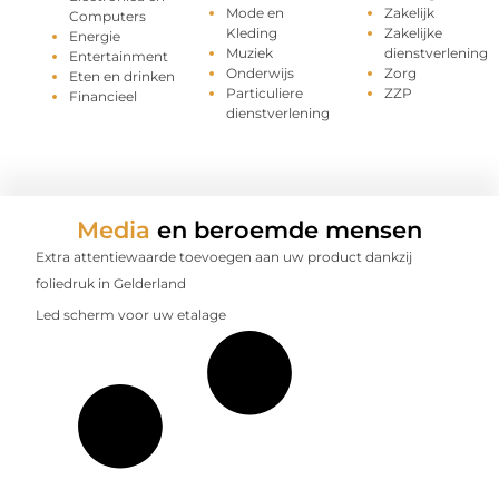
Mode en
Zakelijk
Computers
Kleding
Zakelijke
Energie
Muziek
dienstverlening
Entertainment
Onderwijs
Zorg
Eten en drinken
Particuliere
ZZP
Financieel
dienstverlening
Media
en beroemde mensen
Extra attentiewaarde toevoegen aan uw product dankzij
foliedruk in Gelderland
Led scherm voor uw etalage