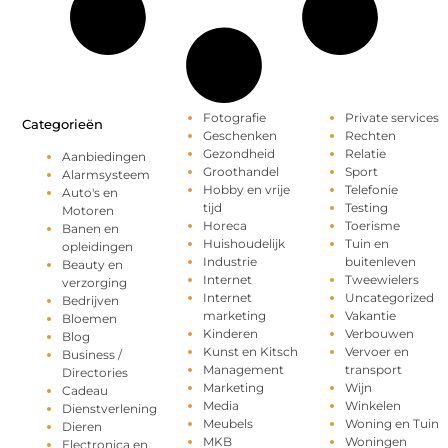
Fotografie
Private services
Categorieën
Geschenken
Rechten
Gezondheid
Relatie
Aanbiedingen
Groothandel
Sport
Alarmsysteem
Hobby en vrije
Telefonie
Auto's en
tijd
Testing
Motoren
Horeca
Toerisme
Banen en
Huishoudelijk
Tuin en
opleidingen
Industrie
buitenleven
Beauty en
Internet
Tweewielers
verzorging
Internet
Uncategorized
Bedrijven
marketing
Vakantie
Bloemen
Kinderen
Verbouwen
Blog
Kunst en Kitsch
Vervoer en
Business /
Management
transport
Directories
Marketing
Wijn
Cadeau
Media
Winkelen
Dienstverlening
Meubels
Woning en Tuin
Dieren
MKB
Woningen
Electronica en