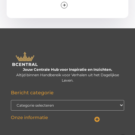
Jouw Centrale Hub voor Inspiratie en Inzichten.
Altijd binnen Handbereik voor Verhalen uit het Dagelijkse
Leven.
Bericht categorie
Onze informatie
Linkbuilding kopen: verstandige investering of risico voor je website?
Kan je geld verdienen met een website? De echte vraag is: hoe serieus neem je het?