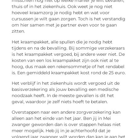
misschien nog niet op welke manier je wilt bevallen,
thuis of in het ziekenhuis. Ook weet je nog niet
hoeveel kraamzorg je nodig hebt en wat voor
cursussen je wilt gaan zorgen. Toch is het verstandig
om hier samen met je partner even voor te gaan
zitten.
Het kraampakket, alle spullen die je nodig hebt
tijdens en na de bevalling. Bij sommige verzekeraars
is het kraampakket vergoed, bij andere weer niet. De
kosten van een los kraampakket zijn ook niet al te
hoog, dus maak een rekensommetje of het rendabel
is. Een gemiddeld kraampakket kost rond de 25 euro.
Het verblijf in het ziekenhuis wordt vergoed uit de
basisverzekering als jouw bevalling een medische
noodzaak heeft. In de meeste gevallen is dit het
geval, waardoor je zelf niets hoeft te betalen.
Overstappen naar een andere zorgverzekering kan
alleen aan het einde van het jaar. Ben jij in Mei
zwanger geworden dan is over stappen helaas niet
meer mogelijk. Heb jij in je achterhoofd dat je
volgend jaar zwanger wilt worden dan kan je aan het