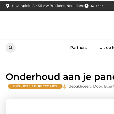
Havenplein 2, 4511 AW Breskens, Nederland
14:32:34
Partners
Uit de 
Onderhoud aan je pan
Gepubliceerd Door: Bcent
BUSINESS / DIRECTORIES