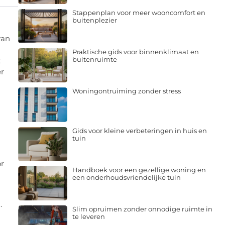
Stappenplan voor meer wooncomfort en
buitenplezier
van
Praktische gids voor binnenklimaat en
buitenruimte
t
er
Woningontruiming zonder stress
l
Gids voor kleine verbeteringen in huis en
tuin
or
Handboek voor een gezellige woning en
een onderhoudsvriendelijke tuin
.
Slim opruimen zonder onnodige ruimte in
te leveren