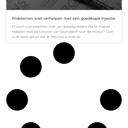
Problemen snel verhelpen met een goedkope injector
Ervaart u problemen met uw dieselsysteem die te maken
hebben met de toevoer van brandstof naar de motor? Dan
is de kans groot dat er iets mis is met de