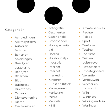
Fotografie
Private services
Categorieën
Geschenken
Rechten
Gezondheid
Relatie
Aanbiedingen
Groothandel
Sport
Alarmsysteem
Hobby en vrije
Telefonie
Auto's en
tijd
Testing
Motoren
Horeca
Toerisme
Banen en
Huishoudelijk
Tuin en
opleidingen
Industrie
buitenleven
Beauty en
Internet
Tweewielers
verzorging
Internet
Uncategorized
Bedrijven
marketing
Vakantie
Bloemen
Kinderen
Verbouwen
Blog
Kunst en Kitsch
Vervoer en
Business /
Management
transport
Directories
Marketing
Wijn
Cadeau
Media
Winkelen
Dienstverlening
Meubels
Woning en Tuin
Dieren
MKB
Woningen
Electronica en