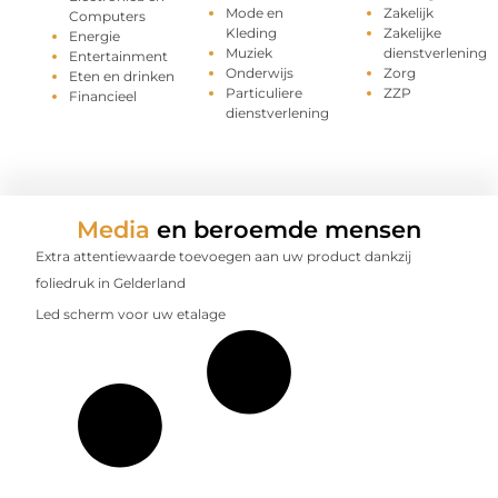
Mode en
Zakelijk
Computers
Kleding
Zakelijke
Energie
Muziek
dienstverlening
Entertainment
Onderwijs
Zorg
Eten en drinken
Particuliere
ZZP
Financieel
dienstverlening
Media
en beroemde mensen
Extra attentiewaarde toevoegen aan uw product dankzij
foliedruk in Gelderland
Led scherm voor uw etalage