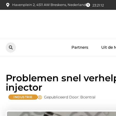
Havenplein 2, 4511 AW Breskens, Nederland
23:21:14
Partners
Uit de 
Problemen snel verhe
injector
Gepubliceerd Door: Bcentral
INDUSTRIE