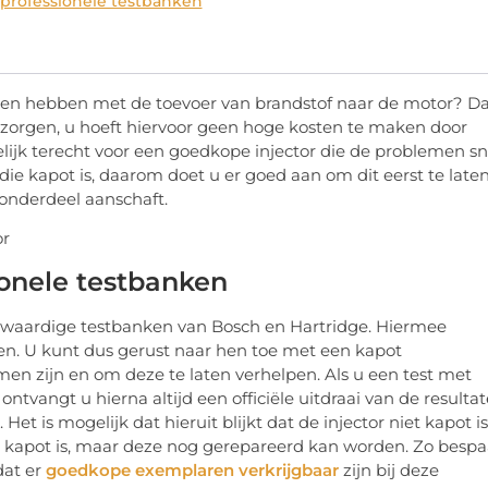
 professionele testbanken
ken hebben met de toevoer van brandstof naar de motor? D
en zorgen, u hoeft hiervoor geen hoge kosten te maken door
elijk terecht voor een goedkope injector die de problemen sn
n die kapot is, daarom doet u er goed aan om dit eerst te late
onderdeel aanschaft.
ionele testbanken
oogwaardige testbanken van Bosch en Hartridge. Hiermee
en. U kunt dus gerust naar hen toe met een kapot
n zijn en om deze te laten verhelpen. Als u een test met
ntvangt u hierna altijd een officiële uitdraai van de resultat
et is mogelijk dat hieruit blijkt dat de injector niet kapot is
or kapot is, maar deze nog gerepareerd kan worden. Zo bespa
dat er
goedkope exemplaren verkrijgbaar
zijn bij deze