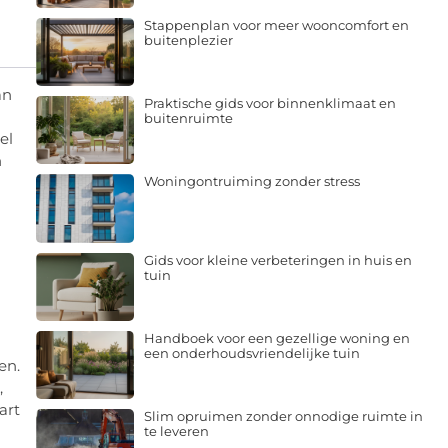
Stappenplan voor meer wooncomfort en
buitenplezier
an
Praktische gids voor binnenklimaat en
buitenruimte
el
n
Woningontruiming zonder stress
Gids voor kleine verbeteringen in huis en
tuin
Handboek voor een gezellige woning en
een onderhoudsvriendelijke tuin
en.
,
art
Slim opruimen zonder onnodige ruimte in
te leveren