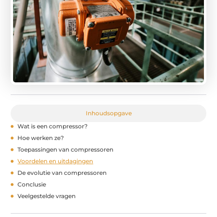
Inhoudsopgave
Wat is een compressor?
Hoe werken ze?
Toepassingen van compressoren
Voordelen en uitdagingen
De evolutie van compressoren
Conclusie
Veelgestelde vragen