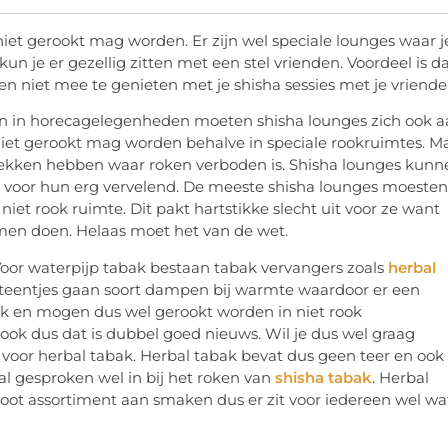
iet gerookt mag worden. Er zijn wel speciale lounges waar j
un je er gezellig zitten met een stel vrienden. Voordeel is d
even niet mee te genieten met je shisha sessies met je vriende
en in horecagelegenheden moeten shisha lounges zich ook 
 niet gerookt mag worden behalve in speciale rookruimtes. M
lekken hebben waar roken verboden is. Shisha lounges kunn
s voor hun erg vervelend. De meeste shisha lounges moesten
iet rook ruimte. Dit pakt hartstikke slecht uit voor ze want
omen doen. Helaas moet het van de wet.
oor waterpijp tabak bestaan tabak vervangers zoals
herbal
ze steentjes gaan soort dampen bij warmte waardoor er een
ak en mogen dus wel gerookt worden in niet rook
ok dus dat is dubbel goed nieuws. Wil je dus wel graag
voor herbal tabak. Herbal tabak bevat dus geen teer en ook
al gesproken wel in bij het roken van
shisha tabak
. Herbal
root assortiment aan smaken dus er zit voor iedereen wel wa