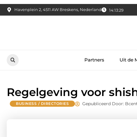
Havenplein 2, 4511 AW Breskens, Nederland
14:13:30
Partners
Uit de 
Regelgeving voor shis
Gepubliceerd Door: Bcent
BUSINESS / DIRECTORIES