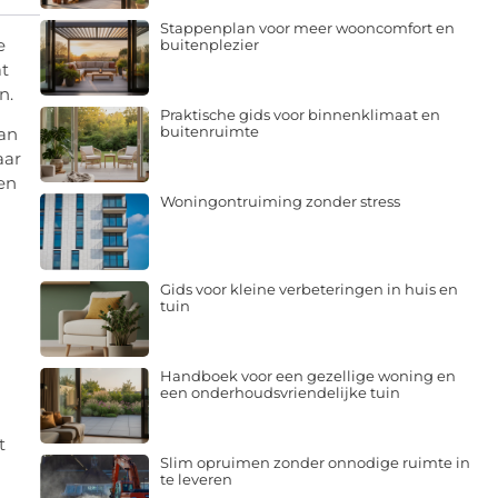
Stappenplan voor meer wooncomfort en
e
buitenplezier
at
n.
Praktische gids voor binnenklimaat en
buitenruimte
aan
aar
en
Woningontruiming zonder stress
Gids voor kleine verbeteringen in huis en
tuin
Handboek voor een gezellige woning en
een onderhoudsvriendelijke tuin
t
Slim opruimen zonder onnodige ruimte in
te leveren