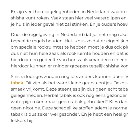
Er zijn veel horecagelegenheden in Nederland waarin n
shisha kunt roken. Vaak staan hier veel waterpijpen en k
je huis in ieder geval niet zal stinken. En je ouders ho
Door de regelgeving in Nederland dat je niet mag rok
bepaalde regels houden. Het is dus zo dat er eigenlijk
om speciale rookruimtes te hebben moet je dus ook p
dus niet hun hele zaak als rookruimte houden en dat i
hierdoor een gedeelte van hun zaak veranderen in een n
hierdoor kunnen er minder groepen tegelijk shisha k
Shisha lounges zouden nog iets anders kunnen doen. V
tabak
. Dit zijn als het ware kleine geursteentjes. De
smaak vrijkomt. Deze steentjes zijn dus geen echt tab
gelegenheden. Herbal tabak is ook nog eens gezonder o
waterpijp roken maar geen tabak gebruiken? Kies dan 
geen nicotine. Deze schadelijke stoffen adem je norma
tabak is dus zeker wel gezonder. En je hebt een heel g
lekkers bij.