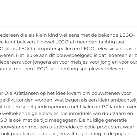
. Iedereen die als klein kind wel eens met de bekende LEGO-
mee kunt beleven. Hoewel LEGO al meer dan tachtig jaar
GO-films, LEGO-computerspellen en LEGO-televisieseries is h
eren. Het leuke aan dit bouwspeelgoed is dat iedereen er z
edereen: voor jongens en voor meisjes, voor jong en voor ou
 kun je met een LEGO-set urenlang spelplezier beleven.
ter Ole Kristiansen op het idee kwam om bouwstenen voor
 geklikt konden worden. Wat begon als een klein ambachteli
it tot een speelgoedimperium met filialen in 130 landen over
e welbekende gele blokjes, die inmiddels van duurzaam en
GO is ook met de tijd meegegaan. De huidige generatie
bouwstenen met een uitgebreide collectie producten, waar
ook populairder dan ooit, en valt regelmatig in de prijzen: