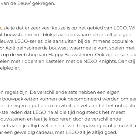
 van de Eeuw’ gekregen.
n
, zie je dat er zeer veel keuze is op het gebied van LEGO. Wil
t bouwstenen en –blokjes vinden waarmee je zelf je eigen
 nieuwe LEGO-series, die aansluiten bij de immens populaire
 door Azië geïnspireerde bouwset waarmee je kunt spelen met
zien op de webshop van Happy Bouwstenen. Ook zijn er sets di
spelen met ridders en kastelen met de NEXO Knights. Dankzij
lplezier.
 regels zijn. De verschillende sets hebben een eigen
lende bouwpakketten kunnen ook gecombineerd worden om ee
t de eigen input en creativiteit, en zet aan tot het ontdekk
ijkste reden dat LEGO na al die tijd nog steeds het meest
Bouwstenen en laat je inspireren door de verschillende
s vind je altijd wel iets dat van toepassing is: of je nu zelf
aar een geweldig cadeau, met LEGO zit je altijd goed.