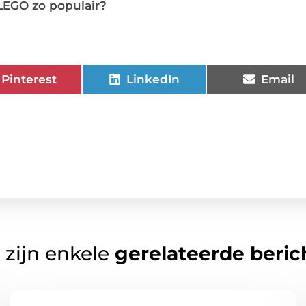
LEGO zo populair?
Pinterest
LinkedIn
Email
 zijn enkele
gerelateerde beric