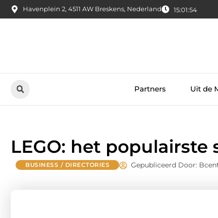
Havenplein 2, 4511 AW Breskens, Nederland
15:01:55
Partners
Uit de 
LEGO: het populairste 
Gepubliceerd Door: Bcent
BUSINESS / DIRECTORIES