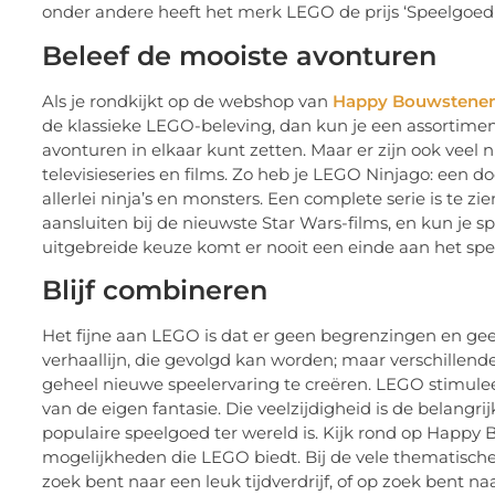
onder andere heeft het merk LEGO de prijs ‘Speelgoed
Beleef de mooiste avonturen
Als je rondkijkt op de webshop van
Happy Bouwstene
de klassieke LEGO-beleving, dan kun je een assortimen
avonturen in elkaar kunt zetten. Maar er zijn ook veel
televisieseries en films. Zo heb je LEGO Ninjago: een
allerlei ninja’s en monsters. Een complete serie is te 
aansluiten bij de nieuwste Star Wars-films, en kun je 
uitgebreide keuze komt er nooit een einde aan het spee
Blijf combineren
Het fijne aan LEGO is dat er geen begrenzingen en geen
verhaallijn, die gevolgd kan worden; maar verschil
geheel nieuwe speelervaring te creëren. LEGO stimuleer
van de eigen fantasie. Die veelzijdigheid is de belangr
populaire speelgoed ter wereld is. Kijk rond op Happy 
mogelijkheden die LEGO biedt. Bij de vele thematische set
zoek bent naar een leuk tijdverdrijf, of op zoek bent n