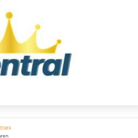
pmars
uren