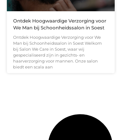
Ontdek Hoogwaardige Verzorging voor
We Man bij Schoonheidssalon in Soest
Ontdek Hoogwaardige Verzorging voor We
Man bij Schoonheidssalon in Soest Welkom
bij Salon We Care in Soest, waar wij
gespecialiseerd zijn in gezichts- en
haarverzorging voor mannen. Onze salon
biedt een scala aan