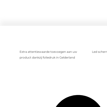
Extra attentiewaarde toevoegen aan uw
Led scher
product dankzij foliedruk in Gelderland