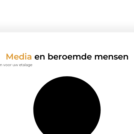
Media
en beroemde mensen
m voor uw etalage