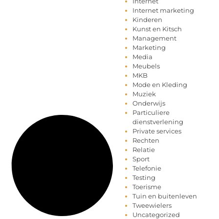
Internet
Internet marketing
Kinderen
Kunst en Kitsch
Management
Marketing
Media
Meubels
MKB
Mode en Kleding
Muziek
Onderwijs
Particuliere
dienstverlening
Private services
Rechten
Relatie
Sport
Telefonie
Testing
Toerisme
Tuin en buitenleven
Tweewielers
Uncategorized