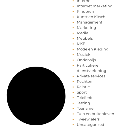
Internet
Internet marketing
Kinderen
Kunst en Kitsch
Management
Marketing
Media
Meubels
MKB
Mode en Kleding
Muziek
Onderwijs
Particuliere
dienstverlening
Private services
Rechten
Relatie
Sport
Telefonie
Testing
Toerisme
Tuin en buitenleven
Tweewielers
Uncategorized