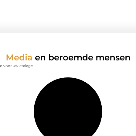
Media
en beroemde mensen
m voor uw etalage