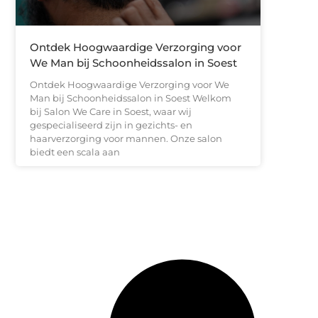
Ontdek Hoogwaardige Verzorging voor
We Man bij Schoonheidssalon in Soest
Ontdek Hoogwaardige Verzorging voor We
Man bij Schoonheidssalon in Soest Welkom
bij Salon We Care in Soest, waar wij
gespecialiseerd zijn in gezichts- en
haarverzorging voor mannen. Onze salon
biedt een scala aan