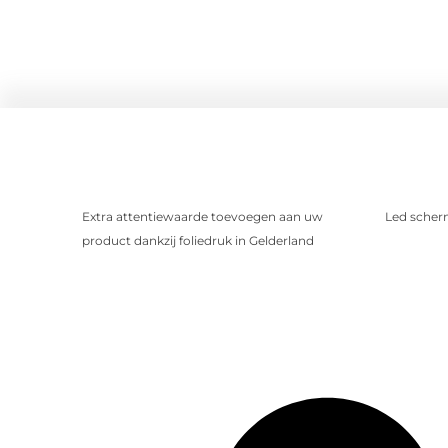
Extra attentiewaarde toevoegen aan uw
Led scher
product dankzij foliedruk in Gelderland