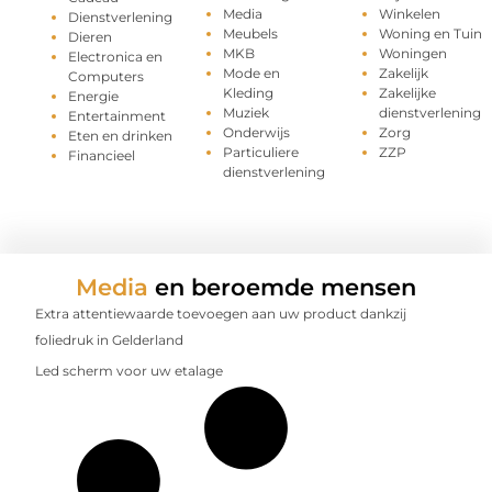
Media
Winkelen
Dienstverlening
Meubels
Woning en Tuin
Dieren
MKB
Woningen
Electronica en
Mode en
Zakelijk
Computers
Kleding
Zakelijke
Energie
Muziek
dienstverlening
Entertainment
Onderwijs
Zorg
Eten en drinken
Particuliere
ZZP
Financieel
dienstverlening
Media
en beroemde mensen
Extra attentiewaarde toevoegen aan uw product dankzij
foliedruk in Gelderland
Led scherm voor uw etalage