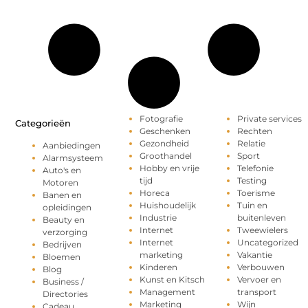
Fotografie
Private services
Categorieën
Geschenken
Rechten
Gezondheid
Relatie
Aanbiedingen
Groothandel
Sport
Alarmsysteem
Hobby en vrije
Telefonie
Auto's en
tijd
Testing
Motoren
Horeca
Toerisme
Banen en
Huishoudelijk
Tuin en
opleidingen
Industrie
buitenleven
Beauty en
Internet
Tweewielers
verzorging
Internet
Uncategorized
Bedrijven
marketing
Vakantie
Bloemen
Kinderen
Verbouwen
Blog
Kunst en Kitsch
Vervoer en
Business /
Management
transport
Directories
Marketing
Wijn
Cadeau