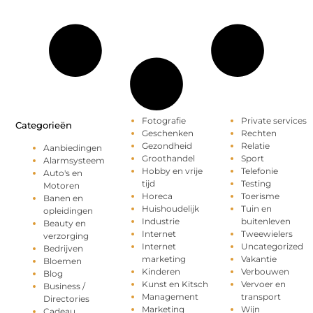
Fotografie
Private services
Categorieën
Geschenken
Rechten
Gezondheid
Relatie
Aanbiedingen
Groothandel
Sport
Alarmsysteem
Hobby en vrije
Telefonie
Auto's en
tijd
Testing
Motoren
Horeca
Toerisme
Banen en
Huishoudelijk
Tuin en
opleidingen
Industrie
buitenleven
Beauty en
Internet
Tweewielers
verzorging
Internet
Uncategorized
Bedrijven
marketing
Vakantie
Bloemen
Kinderen
Verbouwen
Blog
Kunst en Kitsch
Vervoer en
Business /
Management
transport
Directories
Marketing
Wijn
Cadeau