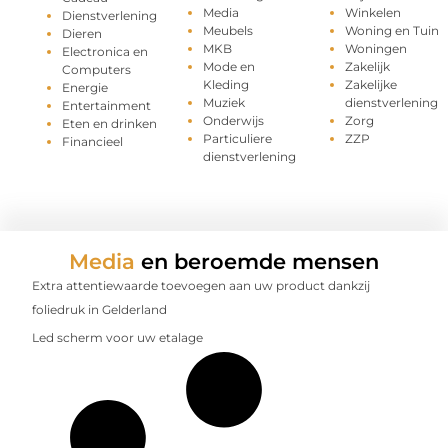
Media
Winkelen
Dienstverlening
Meubels
Woning en Tuin
Dieren
MKB
Woningen
Electronica en
Mode en
Zakelijk
Computers
Kleding
Zakelijke
Energie
Muziek
dienstverlening
Entertainment
Onderwijs
Zorg
Eten en drinken
Particuliere
ZZP
Financieel
dienstverlening
Media
en beroemde mensen
Extra attentiewaarde toevoegen aan uw product dankzij
foliedruk in Gelderland
Led scherm voor uw etalage