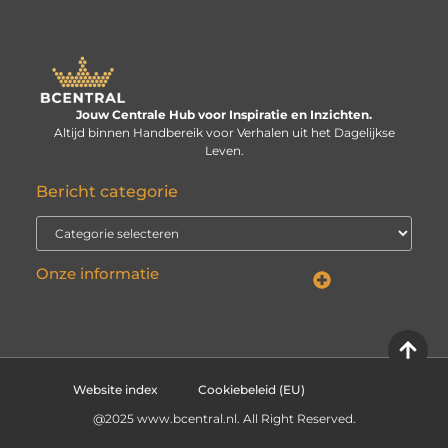
Jouw Centrale Hub voor Inspiratie en Inzichten.
Altijd binnen Handbereik voor Verhalen uit het Dagelijkse
Leven.
Bericht categorie
Onze informatie
Linkbuilding kopen: verstandige investering of risico voor je website?
Kan je geld verdienen met een website? De echte vraag is: hoe serieus neem je het?
Website index
Cookiebeleid (EU)
@2025 www.bcentral.nl. All Right Reserved.