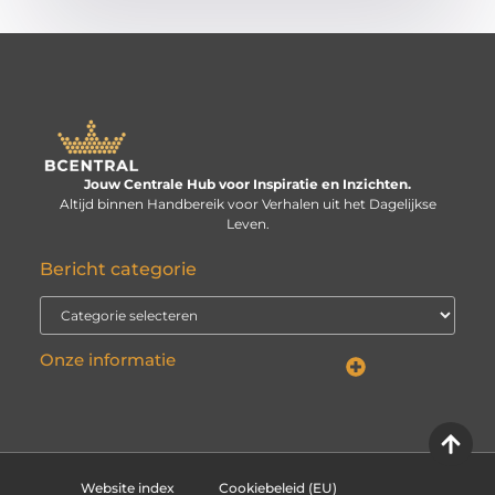
Jouw Centrale Hub voor Inspiratie en Inzichten.
Altijd binnen Handbereik voor Verhalen uit het Dagelijkse
Leven.
Bericht categorie
Onze informatie
Linkbuilding kopen: verstandige investering of risico voor je website?
Kan je geld verdienen met een website? De echte vraag is: hoe serieus neem je het?
Website index
Cookiebeleid (EU)