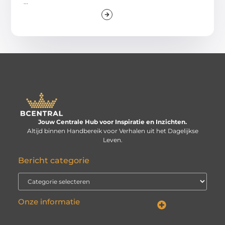
...
Jouw Centrale Hub voor Inspiratie en Inzichten.
Altijd binnen Handbereik voor Verhalen uit het Dagelijkse
Leven.
Bericht categorie
Onze informatie
Linkbuilding kopen: verstandige investering of risico voor je website?
Kan je geld verdienen met een website? De echte vraag is: hoe serieus neem je het?