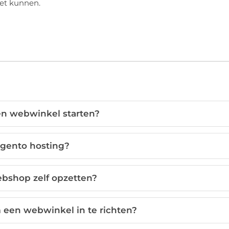
oet kunnen.
en webwinkel starten?
agento hosting?
ebshop zelf opzetten?
m een webwinkel in te richten?