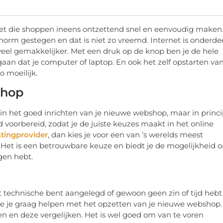
rnet die shoppen ineens ontzettend snel en eenvoudig maken
norm gestegen en dat is niet zo vreemd. Internet is onderde
eel gemakkelijker. Met een druk op de knop ben je de hele
gaan dat je computer of laptop. En ook het zelf opstarten va
 moeilijk.
shop
n in het goed inrichten van je nieuwe webshop, maar in princ
ed voorbereid, zodat je de juiste keuzes maakt in het online
tingprovider
, dan kies je voor een van ’s werelds meest
 Het is een betrouwbare keuze en biedt je de mogelijkheid 
ogen hebt.
 niet technische bent aangelegd of gewoon geen zin of tijd hebt
ie je graag helpen met het opzetten van je nieuwe webshop.
n en deze vergelijken. Het is wel goed om van te voren