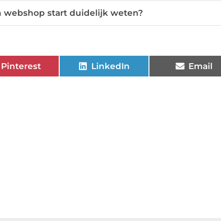
n webshop start duidelijk weten?
Pinterest
LinkedIn
Email