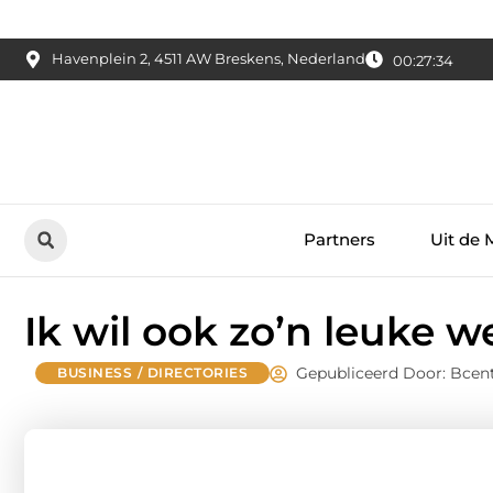
Havenplein 2, 4511 AW Breskens, Nederland
00:27:34
Partners
Uit de 
Ik wil ook zo’n leuke 
Gepubliceerd Door: Bcent
BUSINESS / DIRECTORIES