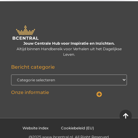
Jouw Centrale Hub voor Inspiratie en Inzichten.
Altijd binnen Handbereik voor Verhalen uit het Dagelijkse
Leven.
Bericht categorie
Onze informatie
Linkbuilding kopen: verstandige investering of risico voor je website?
Kan je geld verdienen met een website? De echte vraag is: hoe serieus neem je het?
Website index
Cookiebeleid (EU)
@2025 www.bcentral.nl. All Right Reserved.