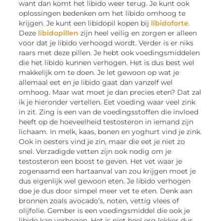
want dan komt het libido weer terug. Je kunt ook
oplossingen bedenken om het libido omhoog te
krijgen. Je kunt een libidopil kopen bij
libidoforte
.
Deze
libidopillen
zijn heel veilig en zorgen er alleen
voor dat je libido verhoogd wordt. Verder is er niks
raars met deze pillen. Je hebt ook voedingsmiddelen
die het libido kunnen verhogen. Het is dus best wel
makkelijk om te doen. Je let gewoon op wat je
allemaal eet en je libido gaat dan vanzelf wel
omhoog. Maar wat moet je dan precies eten? Dat zal
ik je hieronder vertellen. Eet voeding waar veel zink
in zit. Zing is een van de voedingsstoffen die invloed
heeft op de hoeveelheid testosteron in iemand zijn
lichaam. In melk, kaas, bonen en yoghurt vind je zink.
Ook in oesters vind je zin, maar die eet je niet zo
snel. Verzadigde vetten zijn ook nodig om je
testosteron een boost te geven. Het vet waar je
zogenaamd een hartaanval van zou krijgen moet je
dus eigenlijk wel gewoon eten. Je libido verhogen
doe je dus door simpel meer vet te eten. Denk aan
bronnen zoals avocado’s, noten, vettig vlees of
olijfolie. Gember is een voedingsmiddel die ook je
libido kan verhogen. Het is niet heel erg lekker dus