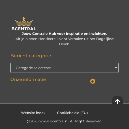
Jouw Centrale Hub voor Inspiratie en Inzichten.
Altijd binnen Handbereik voor Verhalen uit het Dagelijkse
Leven.
Bericht categorie
Onze informatie
Linkbuilding kopen: verstandige investering of risico voor je website?
Kan je geld verdienen met een website? De echte vraag is: hoe serieus neem je het?
Website index
Cookiebeleid (EU)
@2025 www.bcentral.nl. All Right Reserved.