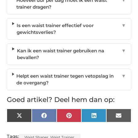
Hoeveel uur per dag moet ik een waist
▼
trainer dragen?
Is een waist trainer effectief voor
▼
gewichtsverlies?
Kan ik een waist trainer gebruiken na
▼
bevallen?
Helpt een waist trainer tegen vetopslag in
▼
de overgang?
Goed artikel? Deel hem dan op:
X
Facebook
Pinterest
LinkedIn
Email
(Twitter)
Tags:
Waist Shaper
,
Waist Trainer