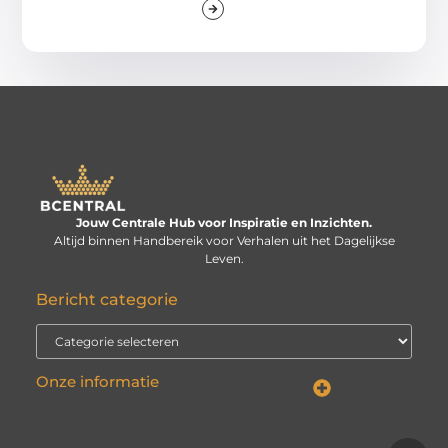
Jouw Centrale Hub voor Inspiratie en Inzichten.
Altijd binnen Handbereik voor Verhalen uit het Dagelijkse
Leven.
Bericht categorie
Onze informatie
Linkbuilding kopen: verstandige investering of risico voor je website?
Kan je geld verdienen met een website? De echte vraag is: hoe serieus neem je het?