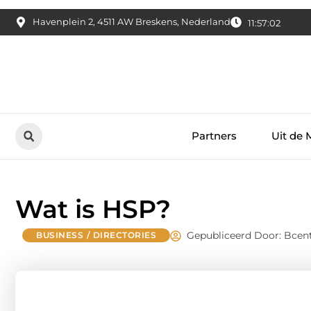
Havenplein 2, 4511 AW Breskens, Nederland
11:57:03
Partners
Uit de 
Wat is HSP?
Gepubliceerd Door: Bcent
BUSINESS / DIRECTORIES