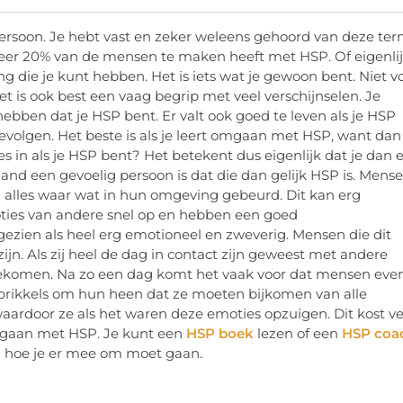
 persoon. Je hebt vast en zeker weleens gehoord van deze ter
eveer 20% van de mensen te maken heeft met HSP. Of eigenli
 die je kunt hebben. Het is iets wat je gewoon bent. Niet v
et is ook best een vaag begrip met veel verschijnselen. Je
bben dat je HSP bent. Er valt ook goed te leven als je HSP
volgen. Het beste is als je leert omgaan met HSP, want dan
s in als je HSP bent? Het betekent dus eigenlijk dat je dan 
mand een gevoelig persoon is dat die dan gelijk HSP is. Mens
n alles waar wat in hun omgeving gebeurd. Dit kan erg
ties van andere snel op en hebben een goed
ezien als heel erg emotioneel en zweverig. Mensen die dit
jn. Als zij heel de dag in contact zijn geweest met andere
ngekomen. Na zo een dag komt het vaak voor dat mensen eve
le prikkels om hun heen dat ze moeten bijkomen van alle
aardoor ze als het waren deze emoties opzuigen. Dit kost ve
e gaan met HSP. Je kunt een
HSP boek
lezen of een
HSP coa
ed hoe je er mee om moet gaan.