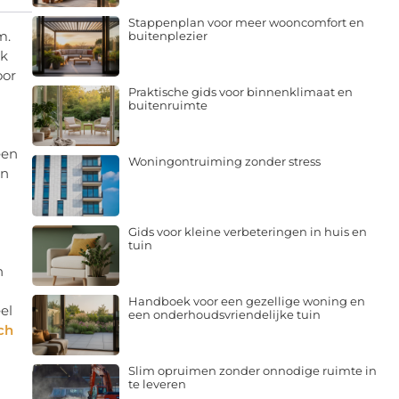
Stappenplan voor meer wooncomfort en
m.
buitenplezier
jk
oor
Praktische gids voor binnenklimaat en
buitenruimte
een
Woningontruiming zonder stress
en
Gids voor kleine verbeteringen in huis en
tuin
n
Handboek voor een gezellige woning en
el
een onderhoudsvriendelijke tuin
ch
Slim opruimen zonder onnodige ruimte in
te leveren