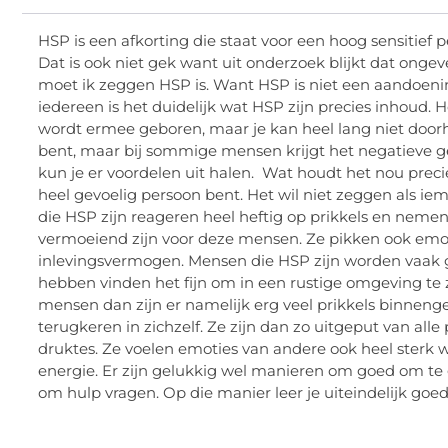
HSP is een afkorting die staat voor een hoog sensitief
Dat is ook niet gek want uit onderzoek blijkt dat ong
moet ik zeggen HSP is. Want HSP is niet een aandoening
iedereen is het duidelijk wat HSP zijn precies inhoud. H
wordt ermee geboren, maar je kan heel lang niet doorhe
bent, maar bij sommige mensen krijgt het negatieve ge
kun je er voordelen uit halen. Wat houdt het nou precie
heel gevoelig persoon bent. Het wil niet zeggen als ie
die HSP zijn reageren heel heftig op prikkels en neme
vermoeiend zijn voor deze mensen. Ze pikken ook emo
inlevingsvermogen. Mensen die HSP zijn worden vaak g
hebben vinden het fijn om in een rustige omgeving te zi
mensen dan zijn er namelijk erg veel prikkels binne
terugkeren in zichzelf. Ze zijn dan zo uitgeput van al
druktes. Ze voelen emoties van andere ook heel sterk w
energie. Er zijn gelukkig wel manieren om goed om t
om hulp vragen. Op die manier leer je uiteindelijk go