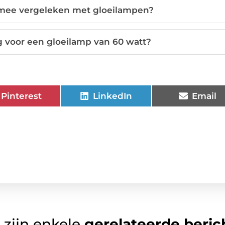
mee vergeleken met gloeilampen?
 voor een gloeilamp van 60 watt?
Pinterest
LinkedIn
Email
 zijn enkele
gerelateerde beric