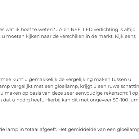
les wat ik hoef te weten? JA en NEE, LED verlichting is altijd
 u moeten kijken naar de verschillen in de markt. Kijk eens
ermee kunt u ​​gemakkelijk de vergelijking maken tussen u
lamp vergelijkt met een gloeilamp, krijgt u een ruwe schatti
nt u maken op basis van deze zeer eenvoudige rekensom: 1 op
n dat u nodig heeft. Hierbij kan dit met ongeveer 50-100 lu
e lamp in totaal afgeeft. Het gemiddelde van een gloeilam