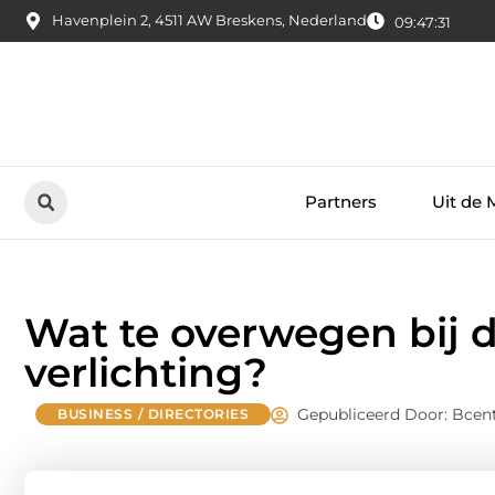
Havenplein 2, 4511 AW Breskens, Nederland
09:47:32
Partners
Uit de 
Wat te overwegen bij 
verlichting?
Gepubliceerd Door: Bcent
BUSINESS / DIRECTORIES