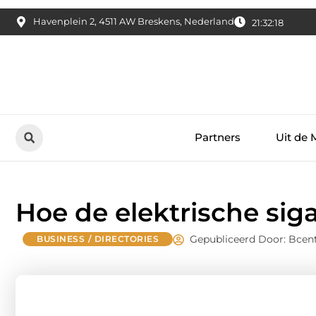
Havenplein 2, 4511 AW Breskens, Nederland
21:32:19
Partners
Uit de 
Hoe de elektrische siga
Gepubliceerd Door: Bcent
BUSINESS / DIRECTORIES