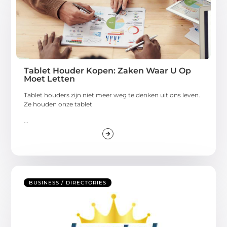
Tablet Houder Kopen: Zaken Waar U Op
Moet Letten
Tablet houders zijn niet meer weg te denken uit ons leven.
Ze houden onze tablet
...
BUSINESS / DIRECTORIES