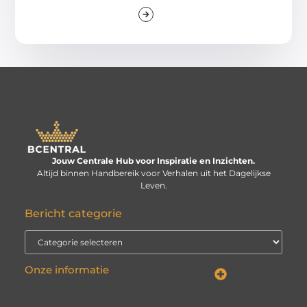
Jouw Centrale Hub voor Inspiratie en Inzichten.
Altijd binnen Handbereik voor Verhalen uit het Dagelijkse
Leven.
Bericht categorie
Onze informatie
Linkbuilding kopen: verstandige investering of risico voor je website?
Kan je geld verdienen met een website? De echte vraag is: hoe serieus neem je het?