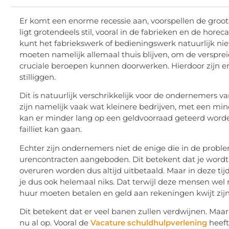
Er komt een enorme recessie aan, voorspellen de groot
ligt grotendeels stil, vooral in de fabrieken en de hore
kunt het fabriekswerk of bedieningswerk natuurlijk nie
moeten namelijk allemaal thuis blijven, om de versprei
cruciale beroepen kunnen doorwerken. Hierdoor zijn er
stilliggen.
Dit is natuurlijk verschrikkelijk voor de ondernemers van
zijn namelijk vaak wat kleinere bedrijven, met een mi
kan er minder lang op een geldvoorraad geteerd wor
failliet kan gaan.
Echter zijn ondernemers niet de enige die in de proble
urencontracten aangeboden. Dit betekent dat je wordt u
overuren worden dus altijd uitbetaald. Maar in deze tij
je dus ook helemaal niks. Dat terwijl deze mensen w
huur moeten betalen en geld aan rekeningen kwijt zijn
Dit betekent dat er veel banen zullen verdwijnen. Maa
nu al op. Vooral de
Vacature schuldhulpverlening
heeft