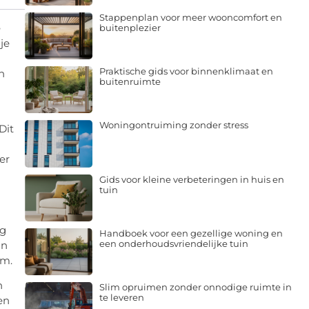
Stappenplan voor meer wooncomfort en
e
buitenplezier
je
Praktische gids voor binnenklimaat en
n
buitenruimte
Woningontruiming zonder stress
Dit
er
Gids voor kleine verbeteringen in huis en
tuin
jg
Handboek voor een gezellige woning en
een onderhoudsvriendelijke tuin
un
em.
n
Slim opruimen zonder onnodige ruimte in
te leveren
en