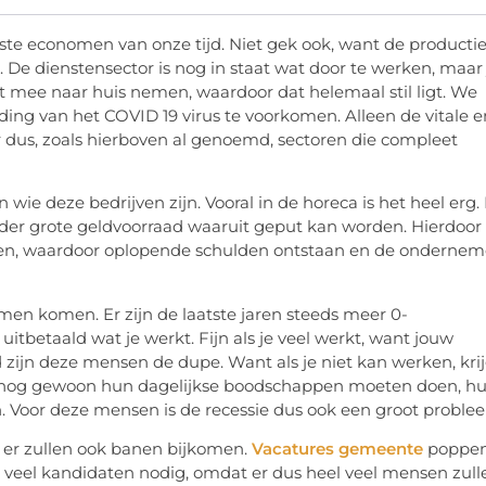
ste economen van onze tijd. Niet gek ook, want de producti
ca. De dienstensector is nog in staat wat door te werken, maar 
t mee naar huis nemen, waardoor dat helemaal stil ligt. We
ding van het COVID 19 virus te voorkomen. Alleen de vitale e
 dus, zoals hierboven al genoemd, sectoren die compleet
 wie deze bedrijven zijn. Vooral in de horeca is het heel erg. 
nder grote geldvoorraad waaruit geput kan worden. Hierdoor
den, waardoor oplopende schulden ontstaan en de ondernem
men komen. Er zijn de laatste jaren steeds meer 0-
itbetaald wat je werkt. Fijn als je veel werkt, want jouw
d zijn deze mensen de dupe. Want als je niet kan werken, kri
el nog gewoon hun dagelijkse boodschappen moeten doen, h
. Voor deze mensen is de recessie dus ook een groot proble
r er zullen ook banen bijkomen.
Vacatures gemeente
poppe
 veel kandidaten nodig, omdat er dus heel veel mensen zull