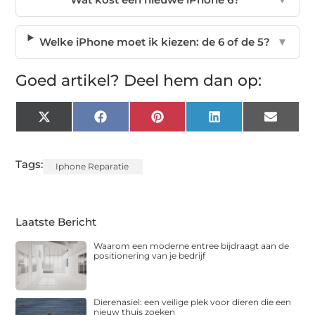
Welke iPhone moet ik kiezen: de 6 of de 5?
▼
Goed artikel? Deel hem dan op:
X
Facebook
Pinterest
LinkedIn
Email
(Twitter)
Tags:
Iphone Reparatie
Laatste Bericht
Waarom een moderne entree bijdraagt aan de
positionering van je bedrijf
Dierenasiel: een veilige plek voor dieren die een
nieuw thuis zoeken