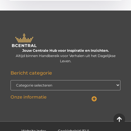
Jouw Centrale Hub voor Inspiratie en Inzichten.
Altijd binnen Handbereik voor Verhalen uit het Dagelijkse
Leven.
Bericht categorie
Onze informatie
Linkbuilding kopen: verstandige investering of risico voor je website?
Kan je geld verdienen met een website? De echte vraag is: hoe serieus neem je het?
Website index
Cookiebeleid (EU)