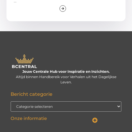
...
Jouw Centrale Hub voor Inspiratie en Inzichten.
Altijd binnen Handbereik voor Verhalen uit het Dagelijkse
Leven.
Bericht categorie
Onze informatie
Linkbuilding kopen: verstandige investering of risico voor je website?
Kan je geld verdienen met een website? De echte vraag is: hoe serieus neem je het?